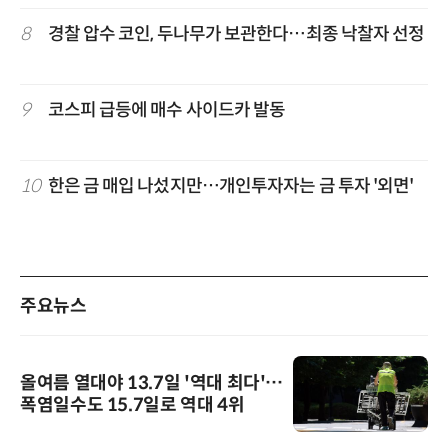
8
경찰 압수 코인, 두나무가 보관한다…최종 낙찰자 선정
9
코스피 급등에 매수 사이드카 발동
10
한은 금 매입 나섰지만…개인투자자는 금 투자 '외면'
주요뉴스
올여름 열대야 13.7일 '역대 최다'…
폭염일수도 15.7일로 역대 4위