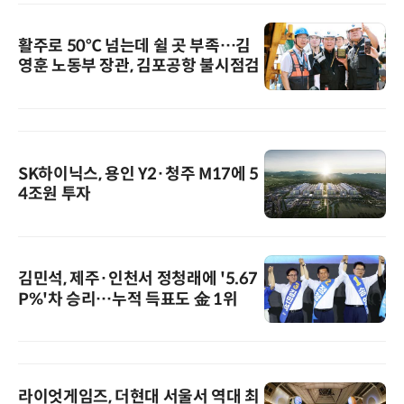
활주로 50℃ 넘는데 쉴 곳 부족…김
영훈 노동부 장관, 김포공항 불시점검
SK하이닉스, 용인 Y2·청주 M17에 5
4조원 투자
김민석, 제주·인천서 정청래에 '5.67
P%'차 승리…누적 득표도 金 1위
라이엇게임즈, 더현대 서울서 역대 최