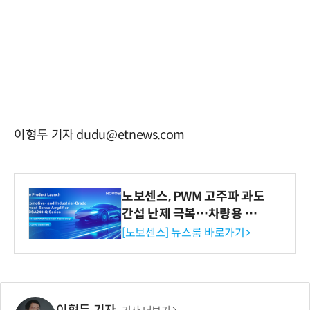
이형두 기자 dudu@etnews.com
노보센스, PWM 고주파 과도
간섭 난제 극복…차량용 전
류 감지 증폭기
[노보센스] 뉴스룸 바로가기>
이형두 기자