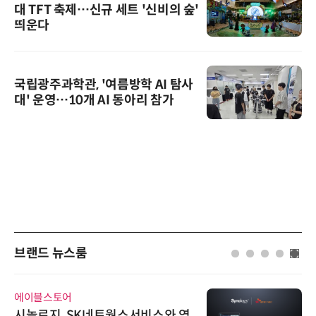
대 TFT 축제…신규 세트 '신비의 숲'
띄운다
국립광주과학관, '여름방학 AI 탐사
대' 운영…10개 AI 동아리 참가
브랜드 뉴스룸
에이블스토어
시놀로지, SK네트웍스서비스와 영