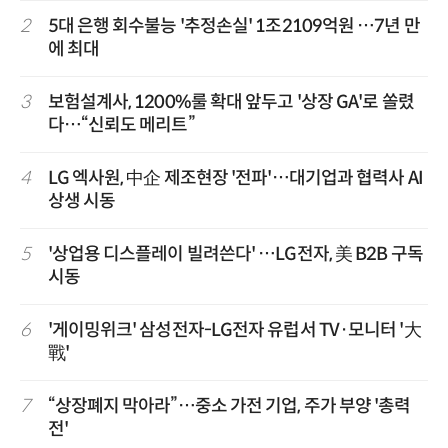
2
5대 은행 회수불능 '추정손실' 1조2109억원 …7년 만
에 최대
3
보험설계사, 1200%룰 확대 앞두고 '상장 GA'로 쏠렸
다…“신뢰도 메리트”
4
LG 엑사원, 中企 제조현장 '전파'…대기업과 협력사 AI
상생 시동
5
'상업용 디스플레이 빌려쓴다' …LG전자, 美 B2B 구독
시동
6
'게이밍위크' 삼성전자-LG전자 유럽서 TV·모니터 '大
戰'
7
“상장폐지 막아라”…중소 가전 기업, 주가 부양 '총력
전'