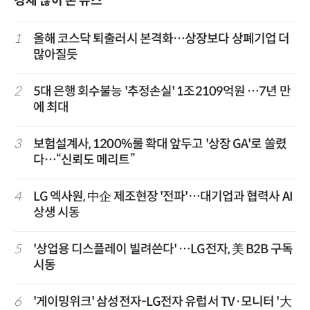
경제 많이 본 뉴스
1
올해 코스닥 퇴출러시 본격화…상장보다 상폐기업 더
많아질듯
2
5대 은행 회수불능 '추정손실' 1조2109억원 …7년 만
에 최대
3
보험설계사, 1200%룰 확대 앞두고 '상장 GA'로 쏠렸
다…“신뢰도 메리트”
4
LG 엑사원, 中企 제조현장 '전파'…대기업과 협력사 AI
상생 시동
5
'상업용 디스플레이 빌려쓴다' …LG전자, 美 B2B 구독
시동
6
'게이밍위크' 삼성전자-LG전자 유럽서 TV·모니터 '大