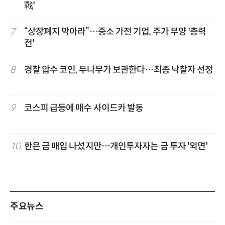
戰'
7
“상장폐지 막아라”…중소 가전 기업, 주가 부양 '총력
전'
8
경찰 압수 코인, 두나무가 보관한다…최종 낙찰자 선정
9
코스피 급등에 매수 사이드카 발동
10
한은 금 매입 나섰지만…개인투자자는 금 투자 '외면'
주요뉴스