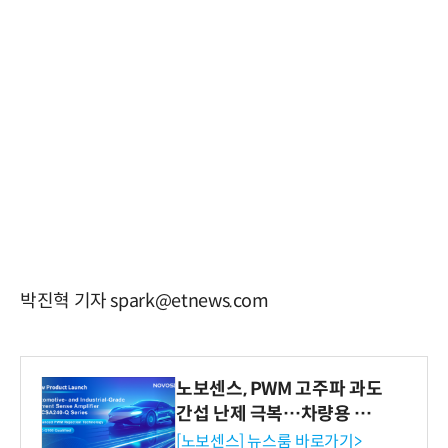
박진혁 기자 spark@etnews.com
노보센스, PWM 고주파 과도
간섭 난제 극복…차량용 전
류 감지 증폭기
[노보센스] 뉴스룸 바로가기>