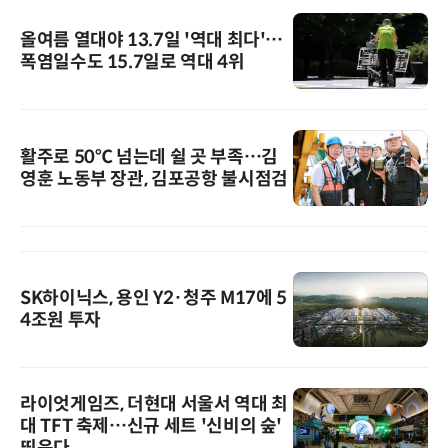
올여름 열대야 13.7일 '역대 최다'…
폭염일수도 15.7일로 역대 4위
활주로 50℃ 넘는데 쉴 곳 부족…김
영훈 노동부 장관, 김포공항 불시점검
SK하이닉스, 용인 Y2·청주 M17에 5
4조원 투자
라이엇게임즈, 더현대 서울서 역대 최
대 TFT 축제…신규 세트 '신비의 숲'
띄운다