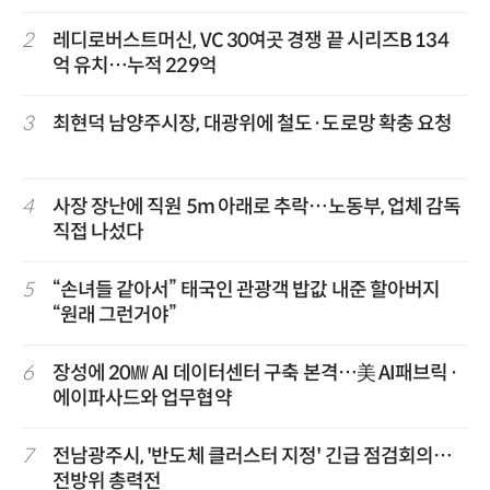
2
레디로버스트머신, VC 30여곳 경쟁 끝 시리즈B 134
억 유치…누적 229억
3
최현덕 남양주시장, 대광위에 철도·도로망 확충 요청
4
사장 장난에 직원 5m 아래로 추락…노동부, 업체 감독
직접 나섰다
5
“손녀들 같아서” 태국인 관광객 밥값 내준 할아버지
“원래 그런거야”
6
장성에 20㎿ AI 데이터센터 구축 본격…美 AI패브릭·
에이파사드와 업무협약
7
전남광주시, '반도체 클러스터 지정' 긴급 점검회의…
전방위 총력전