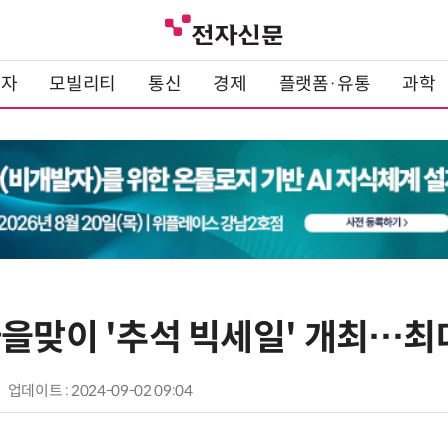
전자
모빌리티
통신
경제
플랫폼·유통
과학
을맞이 '추석 빅세일' 개최…최대
업데이트 : 2024-09-02 09:04