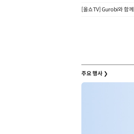
[올쇼TV] Gurobi와 
주요 행사
❯