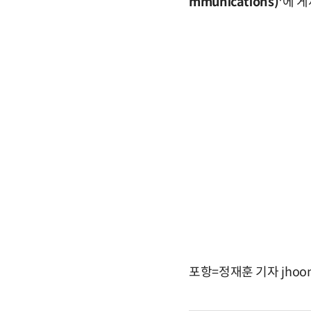
mmunications)'
에 게
포항=정재훈 기자 jhoon