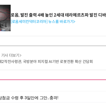
로옴, 발진 출력 4배 높인 2세대 테라헤르츠파 발진 디
[로옴세미컨덕터코리아] 뉴스룸 바로가기>
기사 더보기
군 제2작전사령관, 국방분야 피지컬 AI기반 로봇전환 확산 간담회