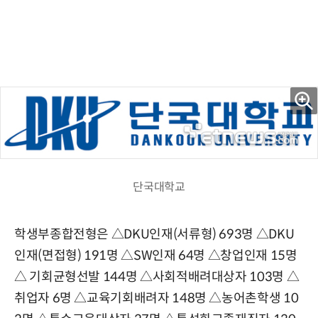
단국대학교
학생부종합전형은 △DKU인재(서류형) 693명 △DKU
인재(면접형) 191명 △SW인재 64명 △창업인재 15명
△ 기회균형선발 144명 △사회적배려대상자 103명 △
취업자 6명 △교육기회배려자 148명 △농어촌학생 10