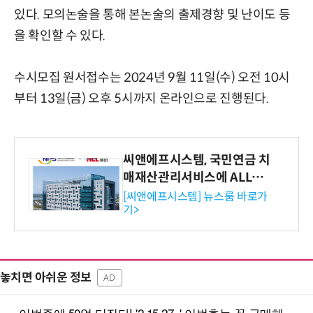
있다. 모의논술을 통해 본논술의 출제경향 및 난이도 등
을 확인할 수 있다.
수시모집 원서접수는 2024년 9월 11일(수) 오전 10시
부터 13일(금) 오후 5시까지 온라인으로 진행된다.
씨앤에프시스템, 국민연금 치
매재산관리서비스에 ALL# E
RP 공급
[씨앤에프시스템] 뉴스룸 바로가
기>
놓치면 아쉬운 정보
AD