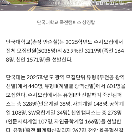
단국대학교 죽전캠퍼스 상징탑
단국대학교(총장 안순철)는 2025학년도 수시모집에서
전체 모집인원(5035명)의 63.9%인 3219명(죽전 164
8명, 천안 1571명)을 선발한다.
단국대는 2025학년도 광역 모집단위 유형I(무전공 광역
선발)에서 440명, 유형II(계열별 광역선발)에서 601명을
모집한다. 수시모집에서는 유형II만 선발하며 죽전캠퍼
스는 총 328명(인문계열 38명, 사회계열 148명, 공학계
열 108명, SW융합계열 34명), 천안캠퍼스는 총 273명
(인문사회계열 107명, 자연공학계열 166명)을 선발한
다. 유형I(죽전 퇴계혁신칼리지 267명, 천안 율곡혁신칼