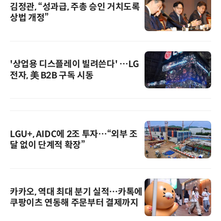
김정관, “성과급, 주총 승인 거치도록
상법 개정”
'상업용 디스플레이 빌려쓴다' …LG
전자, 美 B2B 구독 시동
LGU+, AIDC에 2조 투자…“외부 조
달 없이 단계적 확장”
카카오, 역대 최대 분기 실적…카톡에
쿠팡이츠 연동해 주문부터 결제까지