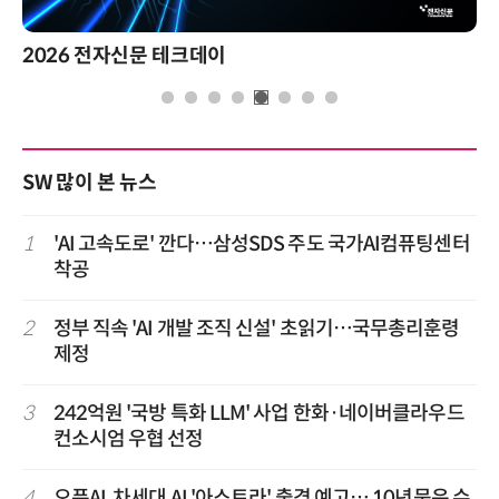
2026 전자신문 테크데이
SW 많이 본 뉴스
1
'AI 고속도로' 깐다…삼성SDS 주도 국가AI컴퓨팅센터
착공
2
정부 직속 'AI 개발 조직 신설' 초읽기…국무총리훈령
제정
3
242억원 '국방 특화 LLM' 사업 한화·네이버클라우드
컨소시엄 우협 선정
4
오픈AI, 차세대 AI '아스트라' 출격 예고… 10년묵은 수