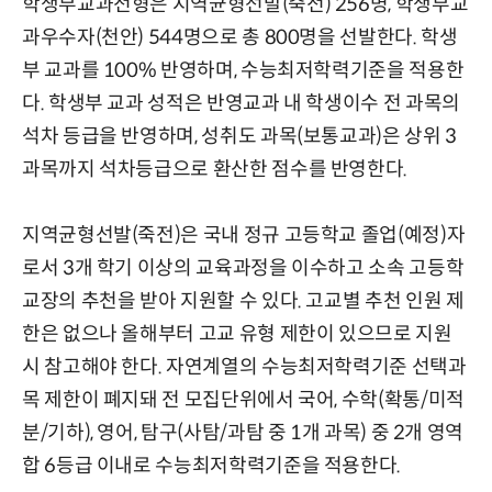
학생부교과전형은 지역균형선발(죽전) 256명, 학생부교
과우수자(천안) 544명으로 총 800명을 선발한다. 학생
부 교과를 100% 반영하며, 수능최저학력기준을 적용한
다. 학생부 교과 성적은 반영교과 내 학생이수 전 과목의
석차 등급을 반영하며, 성취도 과목(보통교과)은 상위 3
과목까지 석차등급으로 환산한 점수를 반영한다.
지역균형선발(죽전)은 국내 정규 고등학교 졸업(예정)자
로서 3개 학기 이상의 교육과정을 이수하고 소속 고등학
교장의 추천을 받아 지원할 수 있다. 고교별 추천 인원 제
한은 없으나 올해부터 고교 유형 제한이 있으므로 지원
시 참고해야 한다. 자연계열의 수능최저학력기준 선택과
목 제한이 폐지돼 전 모집단위에서 국어, 수학(확통/미적
분/기하), 영어, 탐구(사탐/과탐 중 1개 과목) 중 2개 영역
합 6등급 이내로 수능최저학력기준을 적용한다.