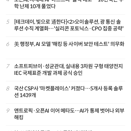
학 난제 10개 풀었다
5
[테크데이, 빛으로 通한다]<2>오이솔루션, 광 통신 솔
루션 수직 계열화…'실리콘 포토닉스·CPO 집중 공략'
6
美 행정부, AI 모델 '해킹 등 사이버 보안 테스트' 의무화
7
소프트피브이·성균관대, 실내용 3차원 구형 태양전지
IEC 국제표준 개발 과제 공식 승인
8
국산 CSP사 '마켓플레이스' 커졌다…5개사 등록 솔루
션 1439개
9
앤트로픽·오픈AI 이어 메타도…AI가 통제 벗어나 외부
해킹