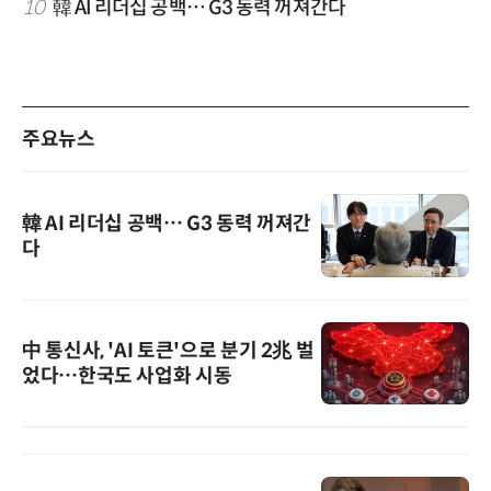
10
韓 AI 리더십 공백… G3 동력 꺼져간다
주요뉴스
韓 AI 리더십 공백… G3 동력 꺼져간
다
中 통신사, 'AI 토큰'으로 분기 2兆 벌
었다…한국도 사업화 시동