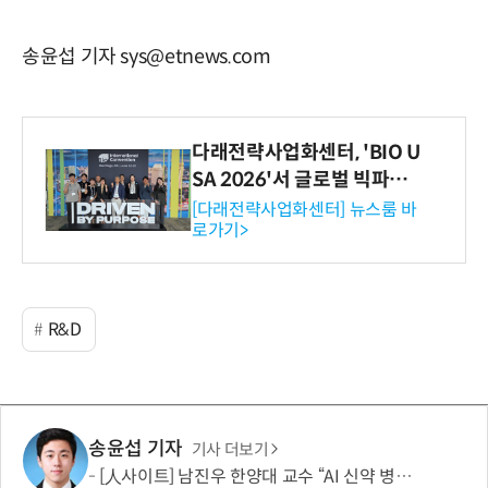
송윤섭 기자 sys@etnews.com
다래전략사업화센터, 'BIO U
SA 2026'서 글로벌 빅파마
와의 비즈니스 미팅 지원…K
[다래전략사업화센터] 뉴스룸 바
로가기>
-바이오 해외 진출 교두보 확
보
R&D
송윤섭 기자
기사 더보기
[人사이트] 남진우 한양대 교수 “AI 신약 병목, K-문샷으로 극복해 개발 속도 10배 향상”