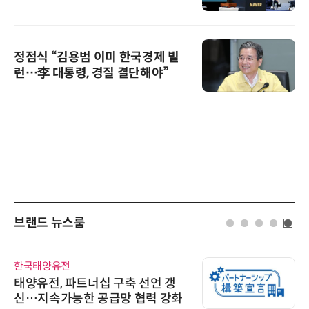
정점식 “김용범 이미 한국경제 빌
런…李 대통령, 경질 결단해야”
브랜드 뉴스룸
한국태양유전
태양유전, 파트너십 구축 선언 갱
신…지속가능한 공급망 협력 강화