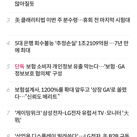
많아질듯
3
美 클래리티법 이번 주 분수령…휴회 전 마지막 시험대
4
5대 은행 회수불능 '추정손실' 1조2109억원 …7년 만
에 최대
5
단독
보험 소비자 개인정보 유출 막는다…'보험·GA
정보보호 협의체' 구성
6
보험설계사, 1200%룰 확대 앞두고 '상장 GA'로 쏠렸
다…“신뢰도 메리트”
7
'게이밍위크' 삼성전자-LG전자 유럽서 TV·모니터 '大
戰'
8
'상업용 디스플레이 빌려쓴다' …LG전자, 美 B2B 구독