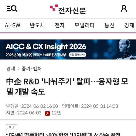
AI·SW
반도체
전자
모빌리티
통신
경제
경제
중기·벤처
中企 R&D '나눠주기' 탈피…융자형 모
델 개발 속도
발행일 : 2024-06-02 16:00
업데이트 : 2024-05-31 14:03
지면 :
2024-06-03
12면
[단독] 명품퍼터 ~60%할인 '10만원'대 선착순 한정판매!