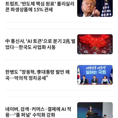
트럼프, '반도체 핵심 원료' 폴리실리
콘 파생상품에 15% 관세
中 통신사, 'AI 토큰'으로 분기 2兆 벌
었다…한국도 사업화 시동
한병도 “장동혁, 李대통령 발언 왜
곡…악의적 정치공세”
네이버, 검색·커머스·결제에 AI 적
용…'풀 퍼널' 수익화 강화