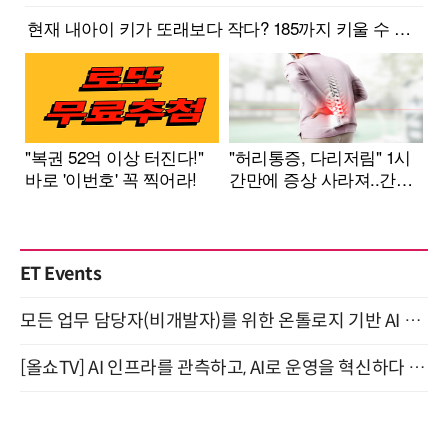
ET Events
모든 업무 담당자(비개발자)를 위한 온톨로지 기반 AI 지식체계 설계 1-day 워크숍 8월 20일 개최
[올쇼TV] AI 인프라를 관측하고, AI로 운영을 혁신하다 (8월 11일 생방송)