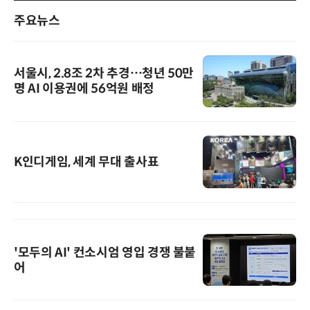
주요뉴스
서울시, 2.8조 2차 추경…청년 50만
명 AI 이용권에 56억원 배정
K인디게임, 세계 무대 출사표
'모두의 AI' 컨소시엄 영입 경쟁 불붙
어