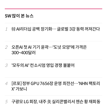
SW 많이 본 뉴스
1
韓 AI리더십 공백 장기화… 글로벌 3강 동력 꺼져간다
2
오픈AI 첫 AI 기기 윤곽…'도넛 모양'에 가격은
300~400달러
3
'모두의 AI' 컨소시엄 영입 경쟁 불붙어
4
[르포] 정부 GPU 7656장 운영 최전선…'NHN 팩토리
X' 가보니
5
구광모 LG 회장, 내주 美 실리콘밸리서 젠슨 황 재회동