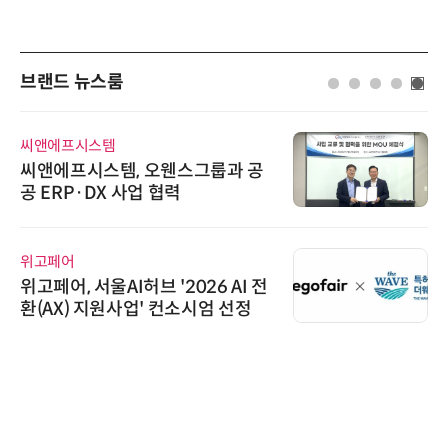
브랜드 뉴스룸
씨앤에프시스템
씨앤에프시스템, 오웬스그룹과 공
공 ERP·DX 사업 협력
위고페어
위고페어, 서울AI허브 '2026 AI 전
환(AX) 지원사업' 컨소시엄 선정