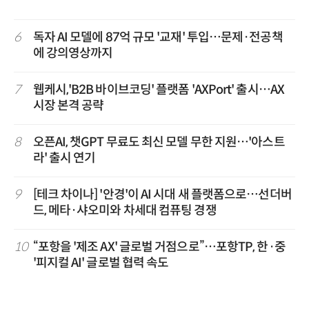
6
독자 AI 모델에 87억 규모 '교재' 투입…문제·전공책
에 강의영상까지
7
웹케시,'B2B 바이브코딩' 플랫폼 'AXPort' 출시…AX
시장 본격 공략
8
오픈AI, 챗GPT 무료도 최신 모델 무한 지원…'아스트
라' 출시 연기
9
[테크 차이나] '안경'이 AI 시대 새 플랫폼으로…선더버
드, 메타·샤오미와 차세대 컴퓨팅 경쟁
10
“포항을 '제조 AX' 글로벌 거점으로”…포항TP, 한·중
'피지컬 AI' 글로벌 협력 속도