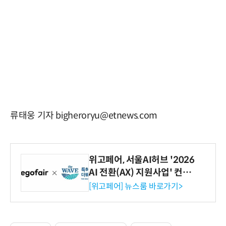
류태웅 기자 bigheroryu@etnews.com
위고페어, 서울AI허브 '2026
AI 전환(AX) 지원사업' 컨소
시엄 선정
[위고페어] 뉴스룸 바로가기>