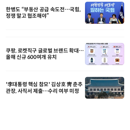
한병도 “부동산 공급 속도전…국힘,
정쟁 말고 협조해야”
쿠팡, 로켓직구 글로벌 브랜드 확대…
올해 신규 600여개 유치
'李대통령 핵심 참모' 김상호 靑 춘추
관장, 사직서 제출…수리 여부 미정