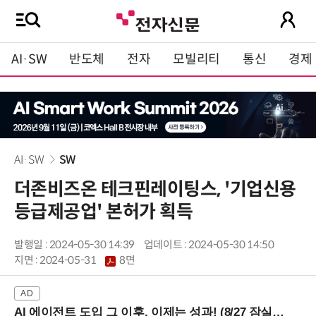
AI·SW
반도체
전자
모빌리티
통신
경제
AI·SW
SW
더존비즈온 테크핀레이팅스, '기업신용
등급제공업' 본허가 획득
발행일 : 2024-05-30 14:39
업데이트 : 2024-05-30 14:50
지면 :
2024-05-31
8면
AI 에이전트 도입 그 이후, 이제는 성과! (8/27 잠실역)