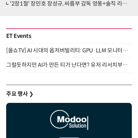
'2장1절' 장민호 장성규, 씨름부 감독 엉뚱+솔직 리액션 '급당황'
ET Events
[올쇼TV] AI 시대의 옵저버빌리티: GPU·LLM 모니터링부터 AI 기반 장애 대응까지 (8/11 생방송)
그럴듯하지만 AI가 만든 티가 난다면? 유저 리서치부터 배포까지! (9/15)
주요 행사
❯