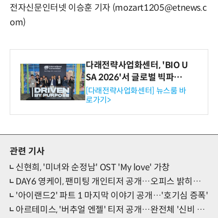
전자신문인터넷 이승훈 기자 (mozart1205@etnews.c
om)
다래전략사업화센터, 'BIO U
SA 2026'서 글로벌 빅파마
와의 비즈니스 미팅 지원…K
[다래전략사업화센터] 뉴스룸 바
로가기>
-바이오 해외 진출 교두보 확
보
관련 기사
신현희, '미녀와 순정남' OST 'My love' 가창
DAY6 영케이, 팬미팅 개인티저 공개…오피스 밝히는 '시크 매력'
'아이랜드2' 파트 1 마지막 이야기 공개…'호기심 증폭'
아르테미스, '버추얼 엔젤' 티저 공개…완전체 '신비 무드'