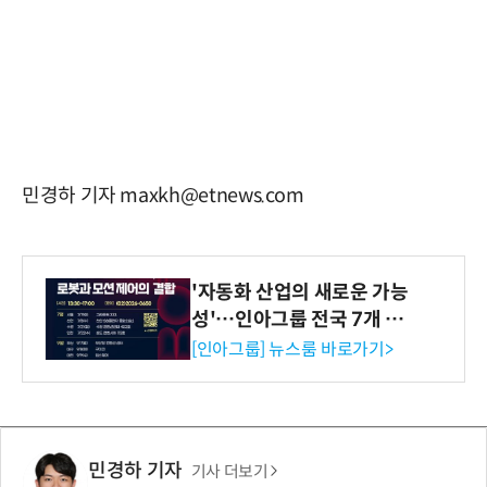
민경하 기자 maxkh@etnews.com
'자동화 산업의 새로운 가능
성'…인아그룹 전국 7개 도
시 세미나 페어 개최
[인아그룹] 뉴스룸 바로가기>
민경하 기자
기사 더보기