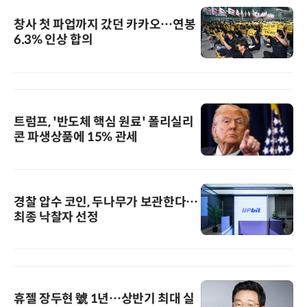
창사 첫 파업까지 갔던 카카오…연봉
6.3% 인상 합의
트럼프, '반도체 핵심 원료' 폴리실리
콘 파생상품에 15% 관세
경찰 압수 코인, 두나무가 보관한다…
최종 낙찰자 선정
휴젤 장두현 號 1년…상반기 최대 실