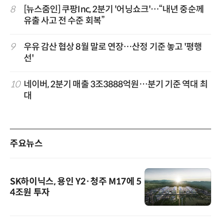
8
[뉴스줌인] 쿠팡Inc, 2분기 '어닝쇼크'…“내년 중순께
유출 사고 전 수준 회복”
9
우유 감산 협상 8월 말로 연장…산정 기준 놓고 '평행
선'
10
네이버, 2분기 매출 3조3888억원…분기 기준 역대 최
대
주요뉴스
SK하이닉스, 용인 Y2·청주 M17에 5
4조원 투자