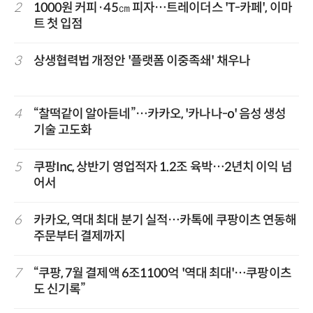
2
1000원 커피·45㎝ 피자…트레이더스 'T-카페', 이마
트 첫 입점
3
상생협력법 개정안 '플랫폼 이중족쇄' 채우나
4
“찰떡같이 알아듣네”…카카오, '카나나-o' 음성 생성
기술 고도화
5
쿠팡Inc, 상반기 영업적자 1.2조 육박…2년치 이익 넘
어서
6
카카오, 역대 최대 분기 실적…카톡에 쿠팡이츠 연동해
주문부터 결제까지
7
“쿠팡, 7월 결제액 6조1100억 '역대 최대'…쿠팡이츠
도 신기록”