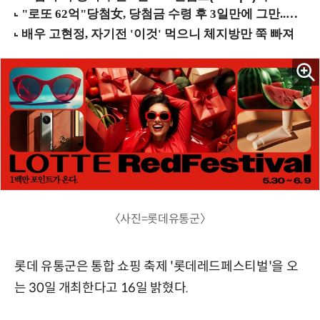
〈사진=롯데유통군〉
롯데 유통군은 통합 쇼핑 축제 '롯데레드페스티벌'을 오
는 30일 개최한다고 16일 밝혔다.