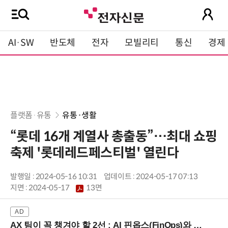
AI·SW
반도체
전자
모빌리티
통신
경제
플랫폼·유통
유통·생활
“롯데 16개 계열사 총출동”…최대 쇼핑
축제 '롯데레드페스티벌' 열린다
발행일 : 2024-05-16 10:31
업데이트 : 2024-05-17 07:13
지면 :
2024-05-17
13면
AX 팀이 꼭 챙겨야 할 2선 : AI 핀옵스(FinOps)와 토큰 거버넌스 (8/21 잠실역)