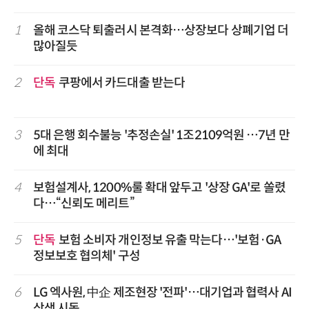
1
올해 코스닥 퇴출러시 본격화…상장보다 상폐기업 더
많아질듯
2
단독
쿠팡에서 카드대출 받는다
3
5대 은행 회수불능 '추정손실' 1조2109억원 …7년 만
에 최대
4
보험설계사, 1200%룰 확대 앞두고 '상장 GA'로 쏠렸
다…“신뢰도 메리트”
5
단독
보험 소비자 개인정보 유출 막는다…'보험·GA
정보보호 협의체' 구성
6
LG 엑사원, 中企 제조현장 '전파'…대기업과 협력사 AI
상생 시동