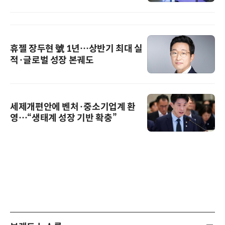
휴젤 장두현 號 1년…상반기 최대 실
적·글로벌 성장 본궤도
세제개편안에 벤처·중소기업계 환
영…“생태계 성장 기반 확충”