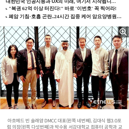
대한민국 인공지능과 UX의 미래, 여기서 시작됩니다! (9/2 강남역)
아흐메드 빈 술래얌 DMCC 대표(왼쪽 네번째), 김대식 웹3.0포
럼 의장(왼쪽 다섯번째)과 박수용 서강대학교 컴퓨터 공학과 교