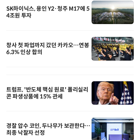
SK하이닉스, 용인 Y2·청주 M17에 5
4조원 투자
창사 첫 파업까지 갔던 카카오…연봉
6.3% 인상 합의
트럼프, '반도체 핵심 원료' 폴리실리
콘 파생상품에 15% 관세
경찰 압수 코인, 두나무가 보관한다…
최종 낙찰자 선정