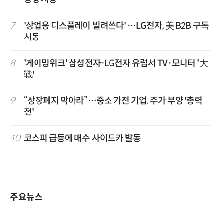
7
'상업용 디스플레이 빌려쓴다' …LG전자, 美 B2B 구독
시동
8
'게이밍위크' 삼성전자-LG전자 유럽서 TV·모니터 '大
戰'
9
“상장폐지 막아라”…중소 가전 기업, 주가 부양 '총력
전'
10
코스피 급등에 매수 사이드카 발동
주요뉴스