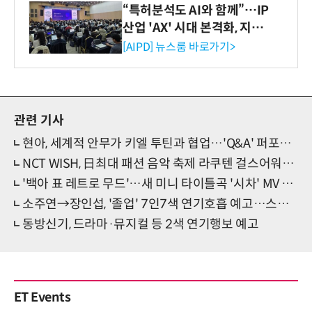
“특허분석도 AI와 함께”…IP
산업 'AX' 시대 본격화, 지식
재산처 1호 AI IP데이터분석
[AIPD] 뉴스룸 바로가기>
사 탄생
관련 기사
현아, 세계적 안무가 키엘 투틴과 협업…'Q&A' 퍼포먼스 완성
NCT WISH, 日최대 패션 음악 축제 라쿠텐 걸스어워드 출연
'백아 표 레트로 무드'…새 미니 타이틀곡 '시차' MV 티저 눈길
소주연→장인섭, '졸업' 7인7색 연기호흡 예고…스틸컷 공개
동방신기, 드라마·뮤지컬 등 2색 연기행보 예고
ET Events