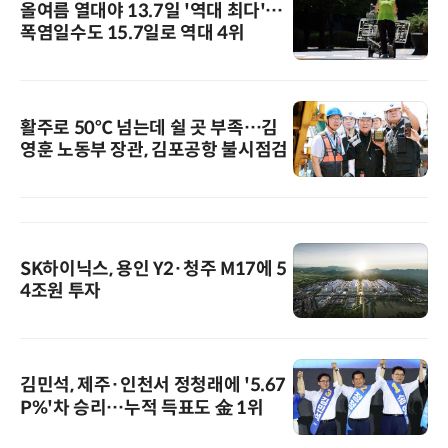
올여름 열대야 13.7일 '역대 최다'…
폭염일수도 15.7일로 역대 4위
활주로 50℃ 넘는데 쉴 곳 부족…김
영훈 노동부 장관, 김포공항 불시점검
SK하이닉스, 용인 Y2·청주 M17에 5
4조원 투자
김민석, 제주·인천서 정청래에 '5.67
P%'차 승리…누적 득표도 金 1위