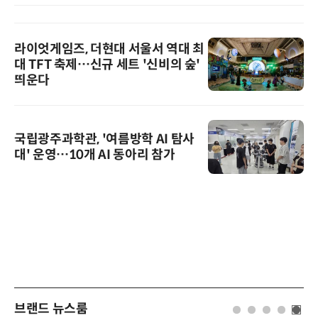
라이엇게임즈, 더현대 서울서 역대 최
대 TFT 축제…신규 세트 '신비의 숲'
띄운다
국립광주과학관, '여름방학 AI 탐사
대' 운영…10개 AI 동아리 참가
브랜드 뉴스룸