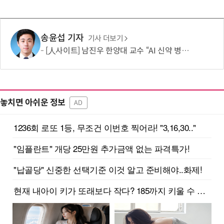
송윤섭 기자
기사 더보기
[人사이트] 남진우 한양대 교수 “AI 신약 병목, K-문샷으로 극복해 개발 속도 10배 향상”
놓치면 아쉬운 정보
AD