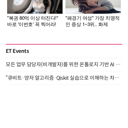
ET Events
모든 업무 담당자(비개발자)를 위한 온톨로지 기반 AI 지식체계 설계 1-day 워크숍 8월 20일 개최
“큐비트·양자 알고리즘·Qiskit 실습으로 이해하는 차세대 컴퓨팅” (8/28)