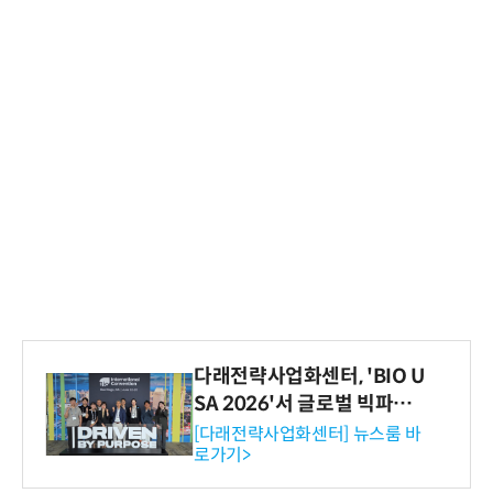
다래전략사업화센터, 'BIO U
SA 2026'서 글로벌 빅파마
와의 비즈니스 미팅 지원…K
[다래전략사업화센터] 뉴스룸 바
로가기>
-바이오 해외 진출 교두보 확
보