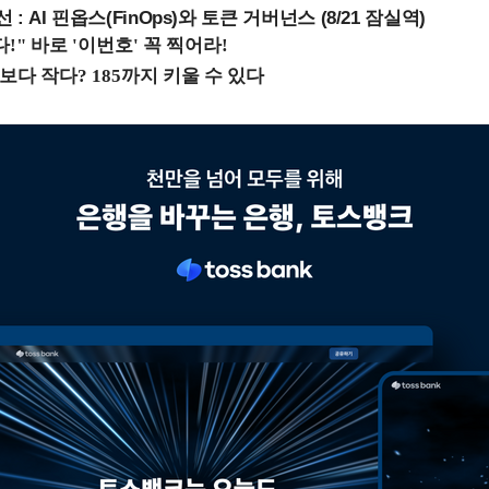
 : AI 핀옵스(FinOps)와 토큰 거버넌스 (8/21 잠실역)