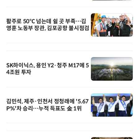
활주로 50℃ 넘는데 쉴 곳 부족…김
영훈 노동부 장관, 김포공항 불시점검
SK하이닉스, 용인 Y2·청주 M17에 5
4조원 투자
김민석, 제주·인천서 정청래에 '5.67
P%'차 승리…누적 득표도 金 1위