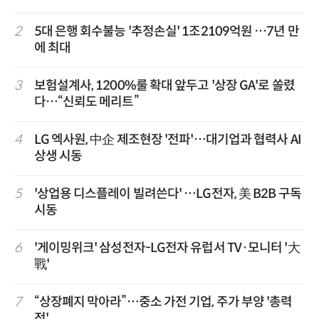
2
5대 은행 회수불능 '추정손실' 1조2109억원 …7년 만
에 최대
3
보험설계사, 1200%룰 확대 앞두고 '상장 GA'로 쏠렸
다…“신뢰도 메리트”
4
LG 엑사원, 中企 제조현장 '전파'…대기업과 협력사 AI
상생 시동
5
'상업용 디스플레이 빌려쓴다' …LG전자, 美 B2B 구독
시동
6
'게이밍위크' 삼성전자-LG전자 유럽서 TV·모니터 '大
戰'
7
“상장폐지 막아라”…중소 가전 기업, 주가 부양 '총력
전'