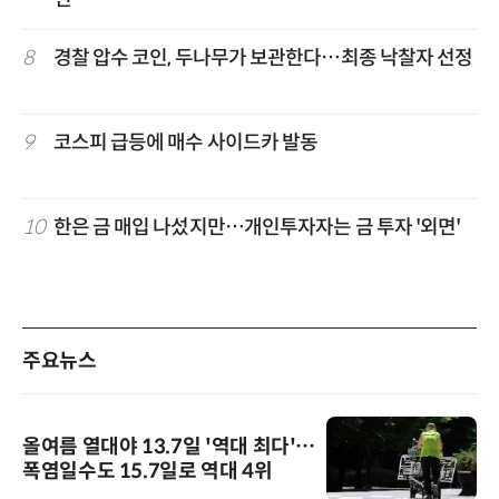
8
경찰 압수 코인, 두나무가 보관한다…최종 낙찰자 선정
9
코스피 급등에 매수 사이드카 발동
10
한은 금 매입 나섰지만…개인투자자는 금 투자 '외면'
주요뉴스
올여름 열대야 13.7일 '역대 최다'…
폭염일수도 15.7일로 역대 4위