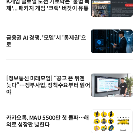
K게임 글로벌 도전 가로막는 '불법 복
제'... 패키지 게임 '크랙' 버젓이 유통
금융권 AI 경쟁, '모델'서 '통제권'으
로
[정보통신 미래모임] “공고 뜬 뒤엔
늦다”…정부사업, 정책수요부터 읽어
야
카카오톡, MAU 5500만 첫 돌파…해
외로 성장판 넓힌다