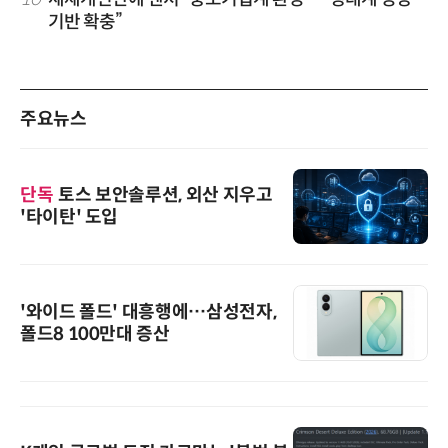
기반 확충”
주요뉴스
단독
토스 보안솔루션, 외산 지우고
'타이탄' 도입
'와이드 폴드' 대흥행에…삼성전자,
폴드8 100만대 증산