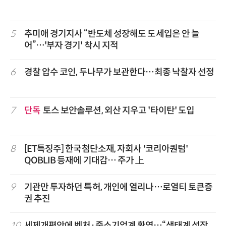
5
추미애 경기지사 “반도체 성장해도 도세입은 안 늘
어”…'부자 경기' 착시 지적
6
경찰 압수 코인, 두나무가 보관한다…최종 낙찰자 선정
7
단독
토스 보안솔루션, 외산 지우고 '타이탄' 도입
8
[ET특징주] 한국첨단소재, 자회사 '코리아퀀텀'
QOBLIB 등재에 기대감… 주가 上
9
기관만 투자하던 특허, 개인에 열리나…로열티 토큰증
권 추진
10
세제개편안에 벤처·중소기업계 환영…“생태계 성장