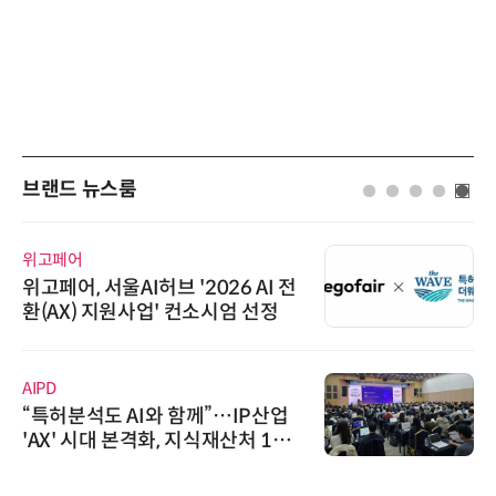
브랜드 뉴스룸
위고페어
위고페어, 서울AI허브 '2026 AI 전
환(AX) 지원사업' 컨소시엄 선정
AIPD
“특허분석도 AI와 함께”…IP산업
'AX' 시대 본격화, 지식재산처 1호
AI IP데이터분석사 탄생