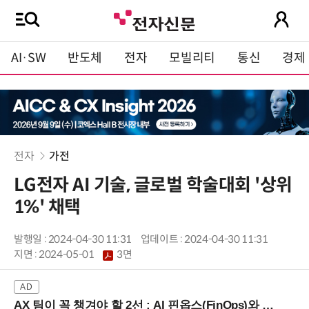
AI·SW
반도체
전자
모빌리티
통신
경제
전자
가전
LG전자 AI 기술, 글로벌 학술대회 '상위
1%' 채택
발행일 : 2024-04-30 11:31
업데이트 : 2024-04-30 11:31
지면 :
2024-05-01
3면
AX 팀이 꼭 챙겨야 할 2선 : AI 핀옵스(FinOps)와 토큰 거버넌스 (8/21 잠실역)