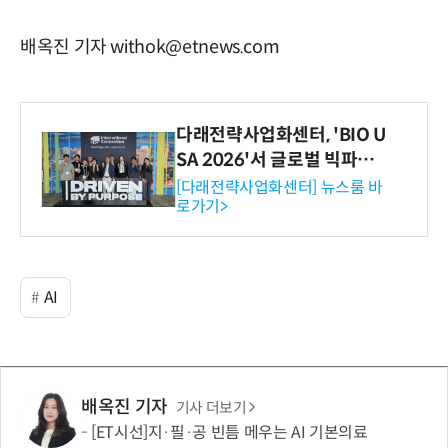
배옥진 기자 withok@etnews.com
다래전략사업화센터, 'BIO U
SA 2026'서 글로벌 빅파마
와의 비즈니스 미팅 지원…K
[다래전략사업화센터] 뉴스룸 바
로가기>
-바이오 해외 진출 교두보 확
보
AI
배옥진 기자
기사 더보기
[ET시선]지·필·공 빈틈 메우는 AI 기본의료