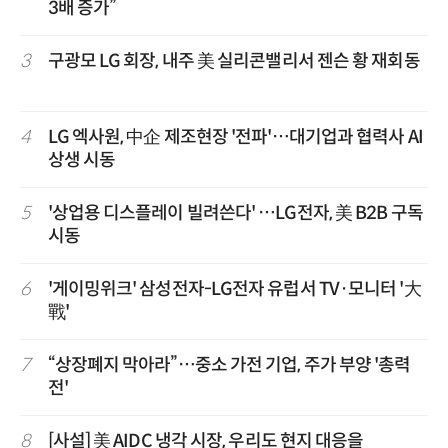
3배 증가”
3
구광모 LG 회장, 내주 美 실리콘밸리서 젠슨 황 재회동
4
LG 엑사원, 中企 제조현장 '전파'…대기업과 협력사 AI
상생 시동
5
'상업용 디스플레이 빌려쓴다' …LG전자, 美 B2B 구독
시동
6
'게이밍위크' 삼성전자-LG전자 유럽서 TV·모니터 '大
戰'
7
“상장폐지 막아라”…중소 가전 기업, 주가 부양 '총력
전'
8
[사설] 美 AIDC 냉각 시장, 우리도 현지 대응을