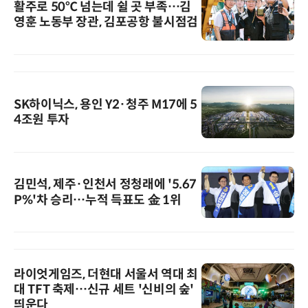
활주로 50℃ 넘는데 쉴 곳 부족…김
영훈 노동부 장관, 김포공항 불시점검
SK하이닉스, 용인 Y2·청주 M17에 5
4조원 투자
김민석, 제주·인천서 정청래에 '5.67
P%'차 승리…누적 득표도 金 1위
라이엇게임즈, 더현대 서울서 역대 최
대 TFT 축제…신규 세트 '신비의 숲'
띄운다