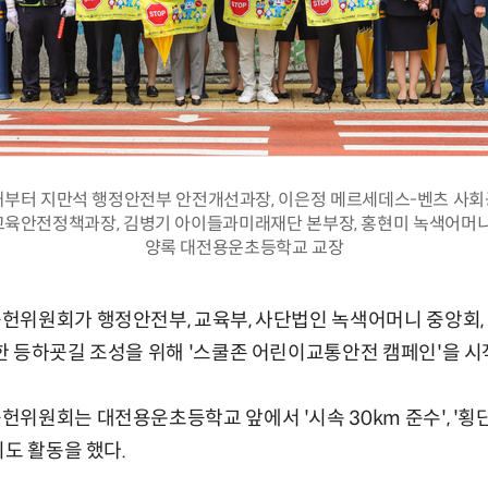
째부터 지만석 행정안전부 안전개선과장, 이은정 메르세데스-벤츠 사회
교육안전정책과장, 김병기 아이들과미래재단 본부장, 홍현미 녹색어머니 
양록 대전용운초등학교 교장
헌위원회가 행정안전부, 교육부, 사단법인 녹색어머니 중앙회,
 등하굣길 조성을 위해 '스쿨존 어린이교통안전 캠페인'을 시
위원회는 대전용운초등학교 앞에서 '시속 30km 준수', '횡단
지도 활동을 했다.