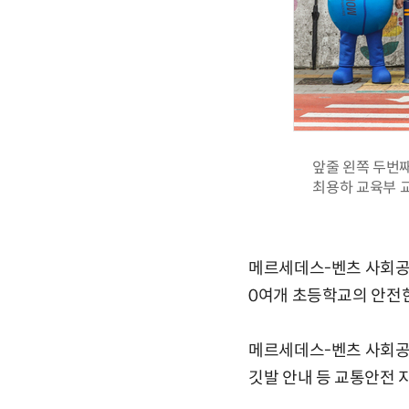
앞줄 왼쪽 두번
최용하 교육부 
메르세데스-벤츠 사회공
0여개 초등학교의 안전한
메르세데스-벤츠 사회공헌
깃발 안내 등 교통안전 