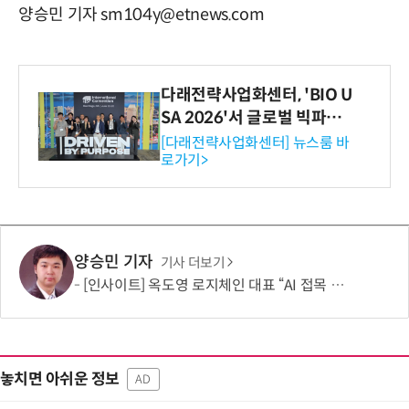
양승민 기자 sm104y@etnews.com
다래전략사업화센터, 'BIO U
SA 2026'서 글로벌 빅파마
와의 비즈니스 미팅 지원…K
[다래전략사업화센터] 뉴스룸 바
로가기>
-바이오 해외 진출 교두보 확
보
양승민 기자
기사 더보기
[인사이트] 옥도영 로지체인 대표 “AI 접목 다중분광 기술로 글로벌 비전분석 시장 도전”
놓치면 아쉬운 정보
AD