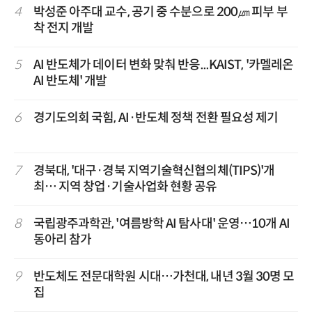
4
박성준 아주대 교수, 공기 중 수분으로 200㎛ 피부 부
착 전지 개발
5
AI 반도체가 데이터 변화 맞춰 반응...KAIST, '카멜레온
AI 반도체' 개발
6
경기도의회 국힘, AI·반도체 정책 전환 필요성 제기
7
경북대, '대구·경북 지역기술혁신협의체(TIPS)'개
최… 지역 창업·기술사업화 현황 공유
8
국립광주과학관, '여름방학 AI 탐사대' 운영…10개 AI
동아리 참가
9
반도체도 전문대학원 시대…가천대, 내년 3월 30명 모
집