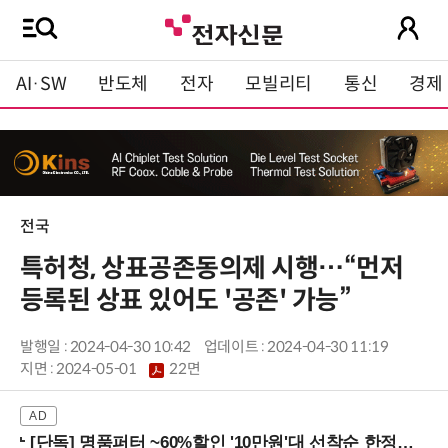
AI·SW
반도체
전자
모빌리티
통신
경제
전국
특허청, 상표공존동의제 시행…“먼저
등록된 상표 있어도 '공존' 가능”
발행일 : 2024-04-30 10:42
업데이트 : 2024-04-30 11:19
지면 :
2024-05-01
22면
[단독] 명품퍼터 ~60%할인 '10만원'대 선착순 한정판매!