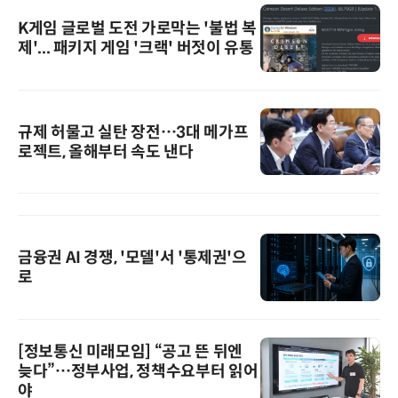
K게임 글로벌 도전 가로막는 '불법 복
제'... 패키지 게임 '크랙' 버젓이 유통
규제 허물고 실탄 장전…3대 메가프
로젝트, 올해부터 속도 낸다
금융권 AI 경쟁, '모델'서 '통제권'으
로
[정보통신 미래모임] “공고 뜬 뒤엔
늦다”…정부사업, 정책수요부터 읽어
야