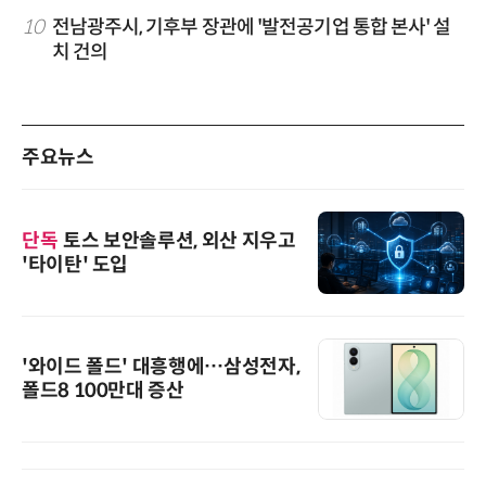
10
전남광주시, 기후부 장관에 '발전공기업 통합 본사' 설
치 건의
주요뉴스
단독
토스 보안솔루션, 외산 지우고
'타이탄' 도입
'와이드 폴드' 대흥행에…삼성전자,
폴드8 100만대 증산