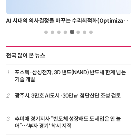
AI 시대의 의사결정을 바꾸는 수리최적화(Optimization): 실제 산업 적용 사례와 활용 전략
A
전국 많이 본 뉴스
1
포스텍·삼성전자, 3D 낸드(NAND) 반도체 한계 넘는
기술 개발
2
광주시, 3만호 AI도시·30만㎡ 첨단산단 조성 검토
3
추미애 경기지사 “반도체 성장해도 도세입은 안 늘
어”…'부자 경기' 착시 지적