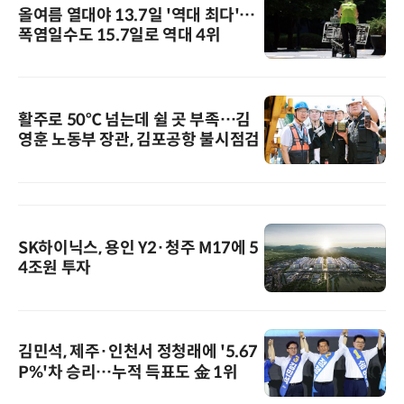
올여름 열대야 13.7일 '역대 최다'…
폭염일수도 15.7일로 역대 4위
활주로 50℃ 넘는데 쉴 곳 부족…김
영훈 노동부 장관, 김포공항 불시점검
SK하이닉스, 용인 Y2·청주 M17에 5
4조원 투자
김민석, 제주·인천서 정청래에 '5.67
P%'차 승리…누적 득표도 金 1위