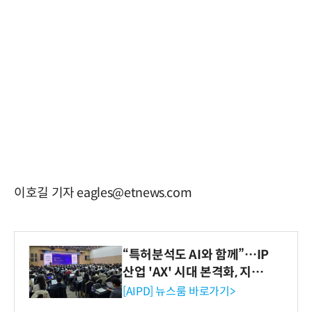
이호길 기자 eagles@etnews.com
“특허분석도 AI와 함께”…IP
산업 'AX' 시대 본격화, 지식
재산처 1호 AI IP데이터분석
[AIPD] 뉴스룸 바로가기>
사 탄생