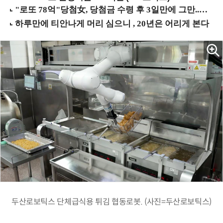
두산로보틱스 단체급식용 튀김 협동로봇. (사진=두산로보틱스)