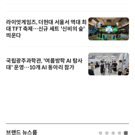
라이엇게임즈, 더현대 서울서 역대 최
대 TFT 축제…신규 세트 '신비의 숲'
띄운다
국립광주과학관, '여름방학 AI 탐사
대' 운영…10개 AI 동아리 참가
브랜드 뉴스룸