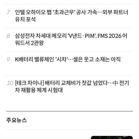
7
인텔 오하이오 팹 '초과근무' 공사 가속…외부 파트너
유치 포석
8
삼성전자 차세대 메모리 'V낸드·PIM', FMS 2026 어
워드서 2관왕
9
K배터리 밸류체인 '시차'…셀은 웃고 소재는 아직
10
[테크 차이나] 배터리 교체비가 찻값 넘었다…中 전기
차 재활용 체계 시험대
주요뉴스