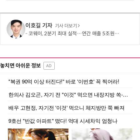
이호길 기자
기사 더보기
코웨이, 2분기 최대 실적…연간 매출 5조원·영업이익 1조원 '순항'
놓치면 아쉬운 정보
AD