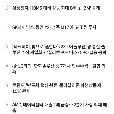
1
삼성전자, HBM5 대비 성능 최대 8배 'zHBM' 공개
2
SK하이닉스, 용인 Y2·청주 M17에 54조원 투자
3
[테크데이, 빛으로 通한다]<2>오이솔루션, 광 통신 솔
루션 수직 계열화…'실리콘 포토닉스·CPO 집중 공략'
4
檢, LG화학·한화솔루션 등 7개사 압수수색…담합 의
혹
5
트럼프, '반도체 핵심 원료' 폴리실리콘 파생상품에
15% 관세
6
AMD, 데이터센터 매출 2배 급증…2분기 사상 최대 매
출