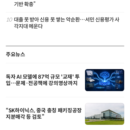
기반 확충”
10
대출 못 받아 신용 못 쌓는 악순환…서민 신용평가 사
각지대 메운다
주요뉴스
독자 AI 모델에 87억 규모 '교재' 투
입…문제·전공책에 강의영상까지
“SK하이닉스, 중국 충칭 패키징공장
지분매각 등 검토”