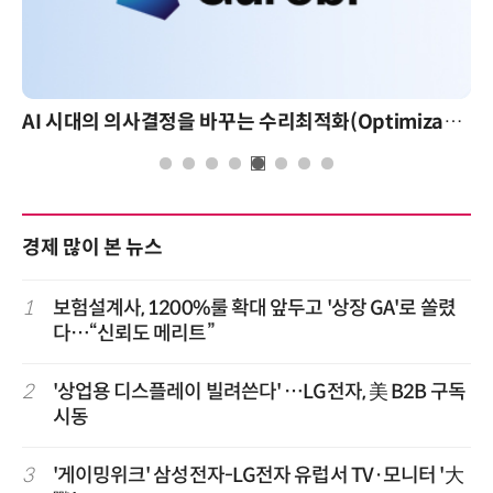
AI 핀옵스 실전 세미나: 폭증하는 AI 토큰 비용 관리 전략
경제 많이 본 뉴스
1
보험설계사, 1200%룰 확대 앞두고 '상장 GA'로 쏠렸
다…“신뢰도 메리트”
2
'상업용 디스플레이 빌려쓴다' …LG전자, 美 B2B 구독
시동
3
'게이밍위크' 삼성전자-LG전자 유럽서 TV·모니터 '大