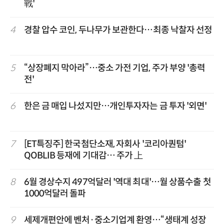
戰'
4
경찰 압수 코인, 두나무가 보관한다…최종 낙찰자 선정
5
“상장폐지 막아라”…중소 가전 기업, 주가 부양 '총력
전'
6
한은 금 매입 나섰지만…개인투자자는 금 투자 '외면'
7
[ET특징주] 한국첨단소재, 자회사 '코리아퀀텀'
QOBLIB 등재에 기대감… 주가 上
8
6월 경상수지 497억달러 '역대 최대'…월 상품수출 첫
1000억달러 돌파
9
세제개편안에 벤처·중소기업계 환영…“생태계 성장