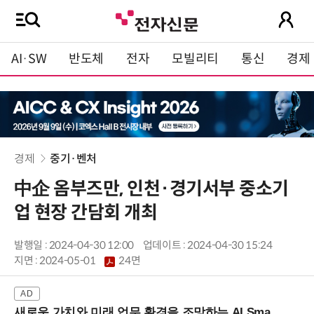
AI·SW
반도체
전자
모빌리티
통신
경제
경제
중기·벤처
中企 옴부즈만, 인천·경기서부 중소기
업 현장 간담회 개최
발행일 : 2024-04-30 12:00
업데이트 : 2024-04-30 15:24
지면 :
2024-05-01
24면
새로운 가치와 미래 업무 환경을 조망하는 AI Smart Work Summit 2026 (9/11 코엑스)