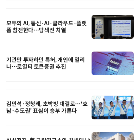
모두의 AI, 통신·AI·클라우드·플랫
폼 참전한다…탐색전 치열
기관만 투자하던 특허, 개인에 열리
나…로열티 토큰증권 추진
김민석·정청래, 초박빙 대결로…'호
남·수도권' 표심이 승부 가른다