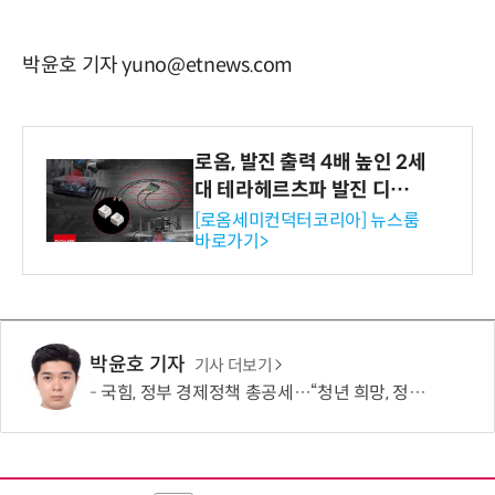
박윤호 기자 yuno@etnews.com
로옴, 발진 출력 4배 높인 2세
대 테라헤르츠파 발진 디바이
스 개발
[로옴세미컨덕터코리아] 뉴스룸
바로가기>
박윤호 기자
기사 더보기
국힘, 정부 경제정책 총공세…“청년 희망, 정권교체 외 해답 없어”