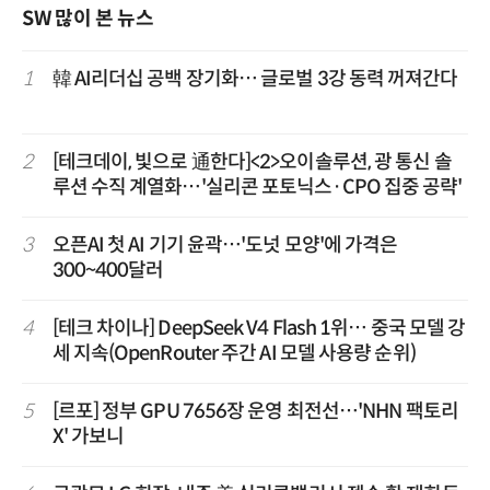
SW 많이 본 뉴스
1
韓 AI리더십 공백 장기화… 글로벌 3강 동력 꺼져간다
2
[테크데이, 빛으로 通한다]<2>오이솔루션, 광 통신 솔
루션 수직 계열화…'실리콘 포토닉스·CPO 집중 공략'
3
오픈AI 첫 AI 기기 윤곽…'도넛 모양'에 가격은
300~400달러
4
[테크 차이나] DeepSeek V4 Flash 1위… 중국 모델 강
세 지속(OpenRouter 주간 AI 모델 사용량 순위)
5
[르포] 정부 GPU 7656장 운영 최전선…'NHN 팩토리
X' 가보니