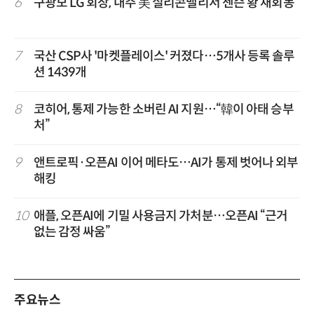
6
구광모 LG 회장, 내주 美 실리콘밸리서 젠슨 황 재회동
7
국산 CSP사 '마켓플레이스' 커졌다…5개사 등록 솔루
션 1439개
8
코히어, 통제 가능한 소버린 AI 지원…“韓이 아태 승부
처”
9
앤트로픽·오픈AI 이어 메타도…AI가 통제 벗어나 외부
해킹
10
애플, 오픈AI에 기밀 사용금지 가처분…오픈AI “근거
없는 감정 싸움”
주요뉴스