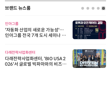
브랜드 뉴스룸
인아그룹
'자동화 산업의 새로운 가능성'…
인아그룹 전국 7개 도시 세미나 페
어 개최
다래전략사업화센터
다래전략사업화센터, 'BIO USA 2
026'서 글로벌 빅파마와의 비즈니
스 미팅 지원…K-바이오 해외 진출
교두보 확보