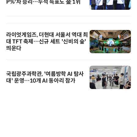
P%'차 승리…누적 득표도 金 1위
라이엇게임즈, 더현대 서울서 역대 최
대 TFT 축제…신규 세트 '신비의 숲'
띄운다
국립광주과학관, '여름방학 AI 탐사
대' 운영…10개 AI 동아리 참가