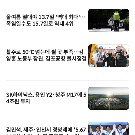
올여름 열대야 13.7일 '역대 최다'…
폭염일수도 15.7일로 역대 4위
활주로 50℃ 넘는데 쉴 곳 부족…김
영훈 노동부 장관, 김포공항 불시점검
SK하이닉스, 용인 Y2·청주 M17에 5
4조원 투자
김민석, 제주·인천서 정청래에 '5.67