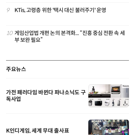
9
KTis, 고령층 위한 '택시 대신 불러주기' 운영
10
게임산업법 개편 논의 본격화... “진흥 중심 전환 속 세
부 보완 필요”
주요뉴스
가전 패러다임 바뀐다 파나소닉도 구
독사업
K인디게임, 세계 무대 출사표