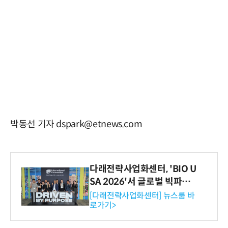
박동선 기자 dspark@etnews.com
다래전략사업화센터, 'BIO U
SA 2026'서 글로벌 빅파마
와의 비즈니스 미팅 지원…K
[다래전략사업화센터] 뉴스룸 바
로가기>
-바이오 해외 진출 교두보 확
보