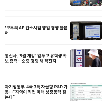
'모두의 AI' 컨소시엄 영입 경쟁 불붙
어
통신사, '9월 개강' 앞두고 유학생 확
보 총력…순증 경쟁 새 격전지
과기정통부, 4극 3특 자율형 R&D 가
동…“지역이 직접 미래 성장동력 찾
는다”