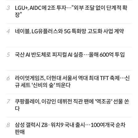
3
LGU+, AIDC에 2조 투자…“외부 조달 없이 단계적 확
장”
4
네이블, LG유플러스와 5G 특화망 고도화 사업 계약
5
국산 AI 반도체로 피지컬 AI 실증…올해 600억 투입
6
라이엇게임즈, 더현대 서울서 역대 최대 TFT 축제…신
규 세트 '신비의 숲' 띄운다
7
쿠팡플레이, 이강인 데뷔전 직관 팬에 '역조공' 선물 쏜
다
8
삼성 갤럭시 Z8·워치9 국내 출시…100여개국 순차
판매