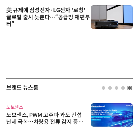
美 규제에 삼성전자·LG전자 '로청'
글로벌 출시 늦춘다…“공급망 재편부
터”
브랜드 뉴스룸
노보센스
노보센스, PWM 고주파 과도 간섭
난제 극복…차량용 전류 감지 증폭
기