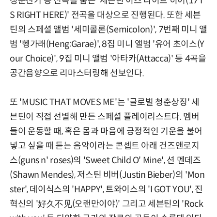
청춘찬가 등 신곡을 품은 '세븐틴 이즈 라이트 히어(17 I
S RIGHT HERE)' 전곡을 대상으로 진행된다. 또한 세븐
틴의 스페셜 앨범 '세미콜론(Semicolon)', 7번째 미니 앨
범 '헹가래(Heng:Garae)', 8집 미니 앨범 '유어 초이스(Y
our Choice)', 9집 미니 앨범 '아타카(Attacca)' 등 4곡을
공간음향으로 리마스터링해 선보인다.
또 'MUSIC THAT MOVES ME'는 '글로벌 청춘상징' 세
븐틴이 직접 선별해 만든 스페셜 플레이리스트다. 멤버
들이 운동할 때, 혹은 몸과 마음에 긍정적인 기운을 불어
넣고 싶을 때 듣는 음악이라는 콘셉트 아래 건즈앤로지
스(guns n' roses)의 'Sweet Child O' Mine', 션 멘데즈
(Shawn Mendes), 저스틴 비버(Justin Bieber)의 'Mon
ster', 데이식스의 'HAPPY', 트와이스의 'I GOT YOU', 진
혁신의 '好久不见(오랜만이야)' 그리고 세븐틴의 'Rock