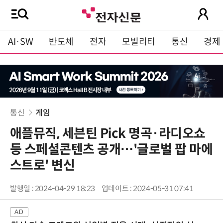
AI·SW
반도체
전자
모빌리티
통신
경제
통신
게임
애플뮤직, 세븐틴 Pick 명곡·라디오쇼
등 스페셜콘텐츠 공개…'글로벌 팝 마에
스트로' 변신
발행일 : 2024-04-29 18:23
업데이트 : 2024-05-31 07:41