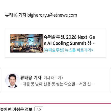
류태웅 기자 bigheroryu@etnews.com
슈퍼솔루션, 2026 Next-Ge
n AI Cooling Summit 성황
리 성료
[슈퍼솔루션] 뉴스룸 바로가기>
류태웅 기자
기사 더보기
대출 못 받아 신용 못 쌓는 악순환…서민 신용평가 사각지대 메운다
놓치면 아쉬운 정보
AD