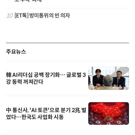
10
[ET톡] 방미통위의 빈 의자
주요뉴스
韓 AI리더십 공백 장기화… 글로벌 3
강 동력 꺼져간다
中 통신사, 'AI 토큰'으로 분기 2兆 벌
었다…한국도 사업화 시동