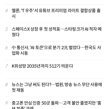
4
멜론, 'T 우주'서 유튜브 프리미엄 라이트 결합상품 출
시
5
스페이스X 상장 후 첫 성적표…스타링크가 AI 적자 메
웠다
6
中 통신사, 'AI 토큰'으로 분기 2兆 벌었다…한국도 사
업화 시동
7
K위성망 2035년까지 512기 띄운다
8
뉴스는 그냥 써도 된다?…법원, 방송 뉴스 무단 사용에
첫 제동
9
중고폰 안심 인증 50곳 돌파…고객 불안 줄였지만 '홍
보 부족' 과제