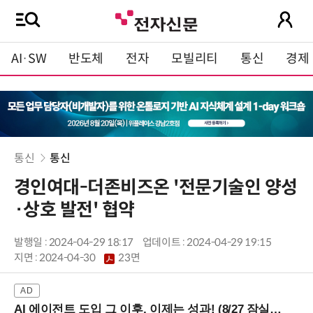
AI·SW
반도체
전자
모빌리티
통신
경제
통신
통신
경인여대-더존비즈온 '전문기술인 양성
·상호 발전' 협약
발행일 : 2024-04-29 18:17
업데이트 : 2024-04-29 19:15
지면 :
2024-04-30
23면
AI 에이전트 도입 그 이후, 이제는 성과! (8/27 잠실역)