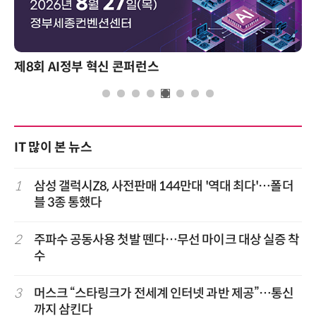
제8회 AI정부 혁신 콘퍼런스
IT 많이 본 뉴스
1
삼성 갤럭시Z8, 사전판매 144만대 '역대 최다'…폴더
블 3종 통했다
2
주파수 공동사용 첫발 뗀다…무선 마이크 대상 실증 착
수
3
머스크 “스타링크가 전세계 인터넷 과반 제공”…통신
까지 삼킨다