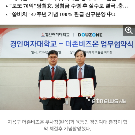
지용구 더존비즈온 부사장(왼쪽)과 육동인 경인여대 총장이 협
약 체결후 기념촬영했다.