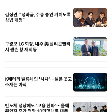
김정관, “성과급, 주총 승인 거치도록
상법 개정”
구광모 LG 회장, 내주 美 실리콘밸리
서 젠슨 황 재회동
K배터리 밸류체인 '시차'…셀은 웃고
소재는 아직
반도체 성장에도 '고용 한파'…올해
취업자 증가 전망 10만명대로 대폭