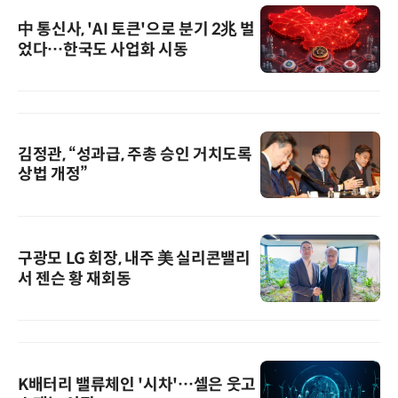
中 통신사, 'AI 토큰'으로 분기 2兆 벌
었다…한국도 사업화 시동
김정관, “성과급, 주총 승인 거치도록
상법 개정”
구광모 LG 회장, 내주 美 실리콘밸리
서 젠슨 황 재회동
K배터리 밸류체인 '시차'…셀은 웃고