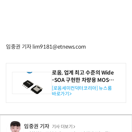
임중권 기자 lim9181@etnews.com
로옴, 업계 최고 수준의 Wide
-SOA 구현한 차량용 MOSF
ET 개발
[로옴세미컨덕터코리아] 뉴스룸
바로가기>
임중권 기자
기사 더보기