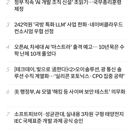
2
정부 직속 'AI 개발 조직 신설' 초읽기…국무총리훈령
제정
3
242억원 '국방 특화 LLM' 사업 한화·네이버클라우드
컨소시엄 우협 선정
4
오픈AI, 차세대 AI '아스트라' 출격 예고… 10년묵은 수
학 난제 10개 풀었다
5
[테크데이, 빛으로 通한다]<2>오이솔루션, 광 통신 솔
루션 수직 계열화…'실리콘 포토닉스·CPO 집중 공략'
6
美 행정부, AI 모델 '해킹 등 사이버 보안 테스트' 의무화
7
소프트피브이·성균관대, 실내용 3차원 구형 태양전지
IEC 국제표준 개발 과제 공식 승인