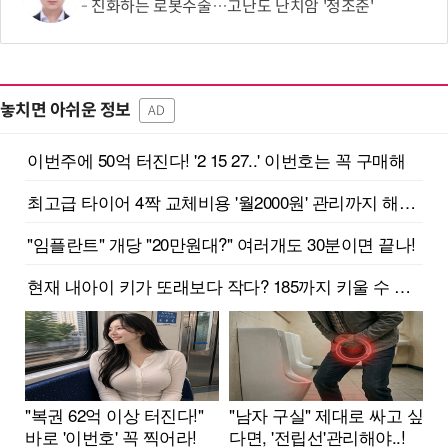
진화하는 로봇수술…고난도 난치암 '정조준'
놓치면 아쉬운 정보
AD