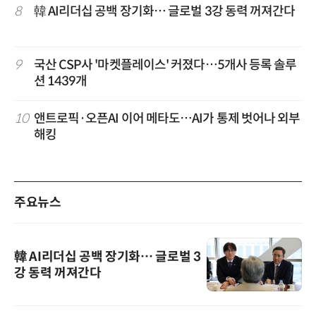
8
韓 AI리더십 공백 장기화… 글로벌 3강 동력 꺼져간다
9
국산 CSP사 '마켓플레이스' 커졌다…5개사 등록 솔루
션 1439개
10
앤트로픽·오픈AI 이어 메타도…AI가 통제 벗어나 외부
해킹
주요뉴스
韓 AI리더십 공백 장기화… 글로벌 3
강 동력 꺼져간다