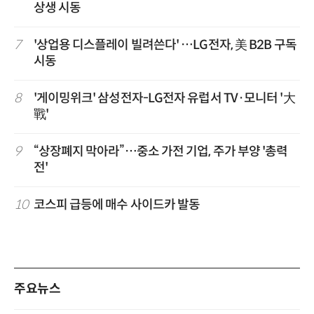
상생 시동
7
'상업용 디스플레이 빌려쓴다' …LG전자, 美 B2B 구독
시동
8
'게이밍위크' 삼성전자-LG전자 유럽서 TV·모니터 '大
戰'
9
“상장폐지 막아라”…중소 가전 기업, 주가 부양 '총력
전'
10
코스피 급등에 매수 사이드카 발동
주요뉴스