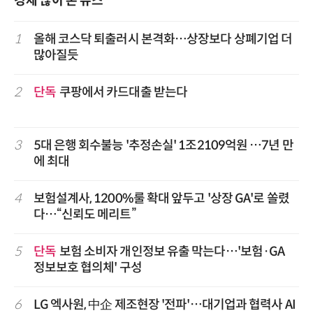
경제 많이 본 뉴스
1
올해 코스닥 퇴출러시 본격화…상장보다 상폐기업 더
많아질듯
2
단독
쿠팡에서 카드대출 받는다
3
5대 은행 회수불능 '추정손실' 1조2109억원 …7년 만
에 최대
4
보험설계사, 1200%룰 확대 앞두고 '상장 GA'로 쏠렸
다…“신뢰도 메리트”
5
단독
보험 소비자 개인정보 유출 막는다…'보험·GA
정보보호 협의체' 구성
6
LG 엑사원, 中企 제조현장 '전파'…대기업과 협력사 AI