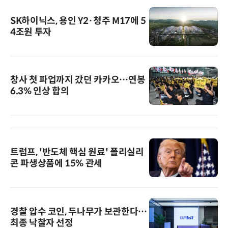
SK하이닉스, 용인 Y2·청주 M17에 5
4조원 투자
창사 첫 파업까지 갔던 카카오…연봉
6.3% 인상 합의
트럼프, '반도체 핵심 원료' 폴리실리
콘 파생상품에 15% 관세
경찰 압수 코인, 두나무가 보관한다…
최종 낙찰자 선정