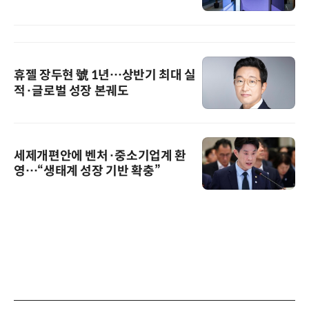
휴젤 장두현 號 1년…상반기 최대 실
적·글로벌 성장 본궤도
세제개편안에 벤처·중소기업계 환
영…“생태계 성장 기반 확충”