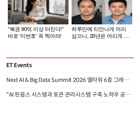
ET Events
Next AI & Big Data Summit 2026 엘타워 6층 그레이스홀 개최 (9/18)
"AI 핀옵스 시스템과 토큰 관리시스템 구축 노하우 공개" 잠실 한국광고문화회관 2층 대회의실 (8/21)