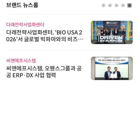
브랜드 뉴스룸
다래전략사업화센터
다래전략사업화센터, 'BIO USA 2
026'서 글로벌 빅파마와의 비즈니
스 미팅 지원…K-바이오 해외 진출
교두보 확보
씨앤에프시스템
씨앤에프시스템, 오웬스그룹과 공
공 ERP·DX 사업 협력