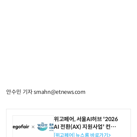
안수민 기자 smahn@etnews.com
위고페어, 서울AI허브 '2026
AI 전환(AX) 지원사업' 컨소
시엄 선정
[위고페어] 뉴스룸 바로가기>