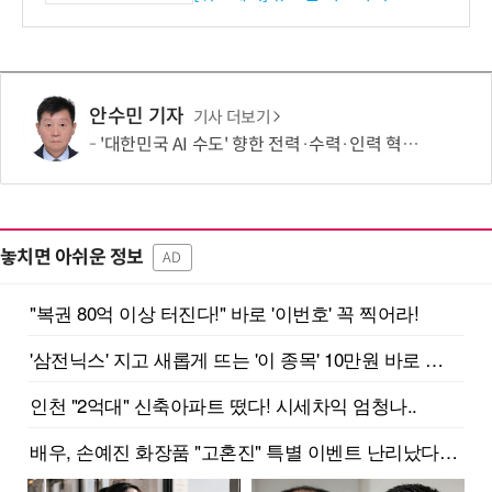
안수민 기자
기사 더보기
'대한민국 AI 수도' 향한 전력·수력·인력 혁신 시동…'충남 3력 혁신 TF 회의 첫 개최
놓치면 아쉬운 정보
AD