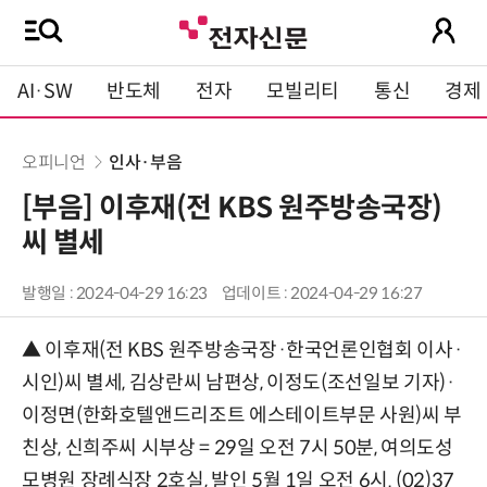
AI·SW
반도체
전자
모빌리티
통신
경제
오피니언
인사·부음
[부음] 이후재(전 KBS 원주방송국장)
씨 별세
발행일 : 2024-04-29 16:23
업데이트 : 2024-04-29 16:27
▲ 이후재(전 KBS 원주방송국장·한국언론인협회 이사·
시인)씨 별세, 김상란씨 남편상, 이정도(조선일보 기자)·
이정면(한화호텔앤드리조트 에스테이트부문 사원)씨 부
친상, 신희주씨 시부상 = 29일 오전 7시 50분, 여의도성
모병원 장례식장 2호실, 발인 5월 1일 오전 6시. (02)37