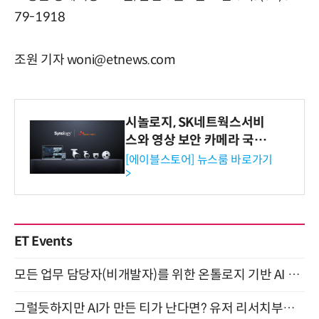
79-1918
조원 기자 woni@etnews.com
시놀로지, SK네트웍스서비
스와 영상 보안 카메라 국내
독점 판매 파트너십 체결
[에이블스토어] 뉴스룸 바로가기
>
ET Events
모든 업무 담당자(비개발자)를 위한 온톨로지 기반 AI 지식체계 설계 1-day 워크숍 8월 20일 개최
그럴듯하지만 AI가 만든 티가 난다면? 유저 리서치부터 배포까지! (9/15)