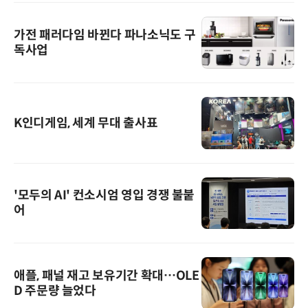
가전 패러다임 바뀐다 파나소닉도 구
독사업
K인디게임, 세계 무대 출사표
'모두의 AI' 컨소시엄 영입 경쟁 불붙
어
애플, 패널 재고 보유기간 확대…OLE
D 주문량 늘었다