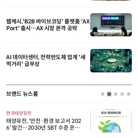
웹케시,'B2B 바이브코딩' 플랫폼 'AX
Port' 출시…AX 시장 본격 공략
AI 데이터센터, 전력반도체 업계 '새
먹거리' 급부상
브랜드 뉴스룸
한국태양유전
태양유전, '안전·환경 보고서 202
6' 발간…2030년 SBT 수준 온실
가스 감축 추진