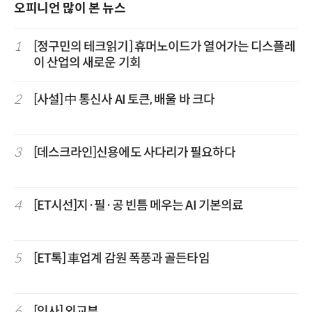
오피니언 많이 본 뉴스
1
[정구민의 테크읽기] 휴머노이드가 열어가는 디스플레
이 산업의 새로운 기회
2
[사설] 中 통신사 AI 토큰, 배울 바 크다
3
[데스크라인]신용에도 사다리가 필요하다
4
[ET시선]지·필·공 빈틈 메우는 AI 기본의료
5
[ET톡] 車업계 감원 폭풍과 골든타임
6
[인사] 외교부