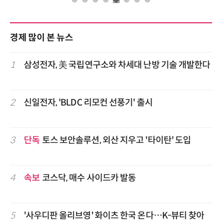
경제 많이 본 뉴스
1
삼성전자, 美 국립연구소와 차세대 난방 기술 개발한다
2
신일전자, 'BLDC 리모컨 선풍기' 출시
3
단독
토스 보안솔루션, 외산 지우고 '타이탄' 도입
4
속보
코스닥, 매수 사이드카 발동
5
'사우디판 올리브영' 화이츠 한국 온다…K-뷰티 찾아