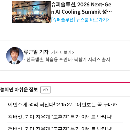
슈퍼솔루션, 2026 Next-Ge
n AI Cooling Summit 성황
리 성료
[슈퍼솔루션] 뉴스룸 바로가기>
류근일 기자
기사 더보기
한국엡손, 학습용 프린터·복합기 시리즈 출시
놓치면 아쉬운 정보
AD