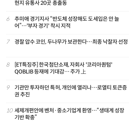
현지 유통사 20곳 총출동
6
추미애 경기지사 “반도체 성장해도 도세입은 안 늘
어”…'부자 경기' 착시 지적
7
경찰 압수 코인, 두나무가 보관한다…최종 낙찰자 선정
8
[ET특징주] 한국첨단소재, 자회사 '코리아퀀텀'
QOBLIB 등재에 기대감… 주가 上
9
기관만 투자하던 특허, 개인에 열리나…로열티 토큰증
권 추진
10
세제개편안에 벤처·중소기업계 환영…“생태계 성장
기반 확충”