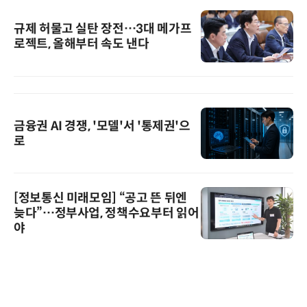
규제 허물고 실탄 장전…3대 메가프
로젝트, 올해부터 속도 낸다
금융권 AI 경쟁, '모델'서 '통제권'으
로
[정보통신 미래모임] “공고 뜬 뒤엔
늦다”…정부사업, 정책수요부터 읽어
야