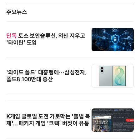
주요뉴스
단독
토스 보안솔루션, 외산 지우고
'타이탄' 도입
'와이드 폴드' 대흥행에…삼성전자,
폴드8 100만대 증산
K게임 글로벌 도전 가로막는 '불법 복
제'... 패키지 게임 '크랙' 버젓이 유통