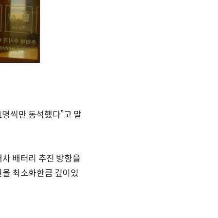
 1명씩만 동석했다”고 말
래차 배터리 추진 방향을
인원을 최소화한큼 깊이있