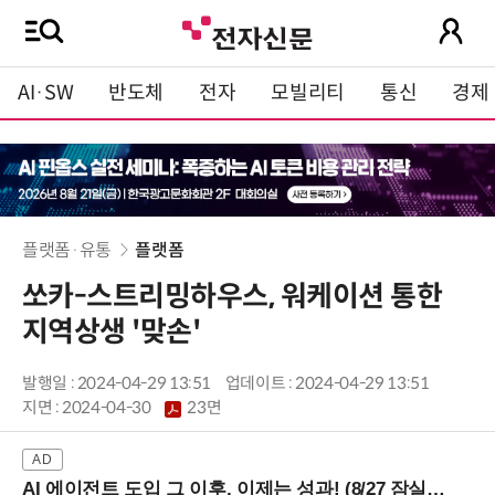
AI·SW
반도체
전자
모빌리티
통신
경제
플랫폼·유통
플랫폼
쏘카-스트리밍하우스, 워케이션 통한
지역상생 '맞손'
발행일 : 2024-04-29 13:51
업데이트 : 2024-04-29 13:51
지면 :
2024-04-30
23면
AI 에이전트 도입 그 이후, 이제는 성과! (8/27 잠실역)