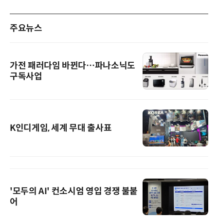
주요뉴스
가전 패러다임 바뀐다…파나소닉도
구독사업
K인디게임, 세계 무대 출사표
'모두의 AI' 컨소시엄 영입 경쟁 불붙
어