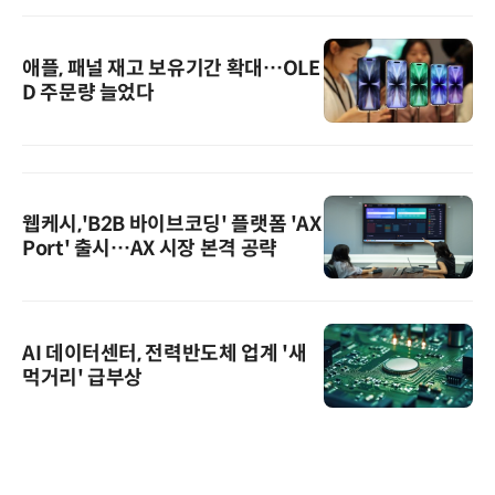
애플, 패널 재고 보유기간 확대…OLE
D 주문량 늘었다
웹케시,'B2B 바이브코딩' 플랫폼 'AX
Port' 출시…AX 시장 본격 공략
AI 데이터센터, 전력반도체 업계 '새
먹거리' 급부상