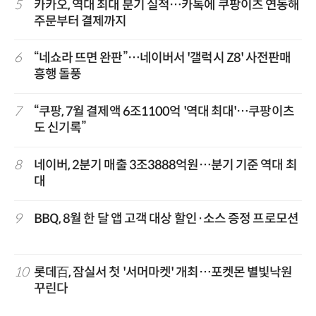
5
카카오, 역대 최대 분기 실적…카톡에 쿠팡이츠 연동해
주문부터 결제까지
6
“네쇼라 뜨면 완판”…네이버서 '갤럭시 Z8' 사전판매
흥행 돌풍
7
“쿠팡, 7월 결제액 6조1100억 '역대 최대'…쿠팡이츠
도 신기록”
8
네이버, 2분기 매출 3조3888억원…분기 기준 역대 최
대
9
BBQ, 8월 한 달 앱 고객 대상 할인·소스 증정 프로모션
10
롯데百, 잠실서 첫 '서머마켓' 개최…포켓몬 별빛낙원
꾸린다