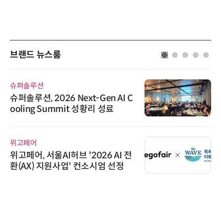
브랜드 뉴스룸
한국태양유전
태양유전, '안전·환경 보고서 202
6' 발간…2030년 SBT 수준 온실
가스 감축 추진
다래전략사업화센터
다래전략사업화센터, 'BIO USA 2
026'서 글로벌 빅파마와의 비즈니
스 미팅 지원…K-바이오 해외 진출
교두보 확보
AIPD
“특허분석도 AI와 함께”…IP산업