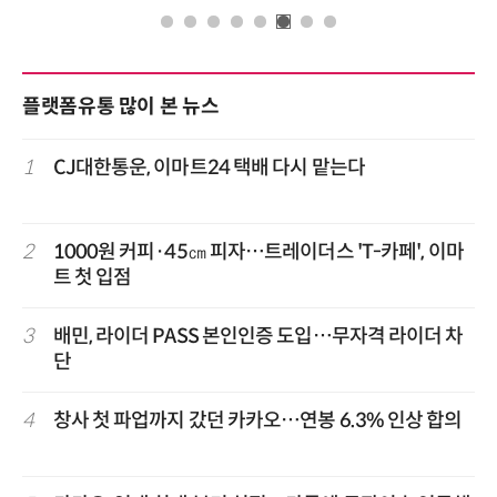
플랫폼유통 많이 본 뉴스
1
CJ대한통운, 이마트24 택배 다시 맡는다
2
1000원 커피·45㎝ 피자…트레이더스 'T-카페', 이마
트 첫 입점
3
배민, 라이더 PASS 본인인증 도입…무자격 라이더 차
단
4
창사 첫 파업까지 갔던 카카오…연봉 6.3% 인상 합의