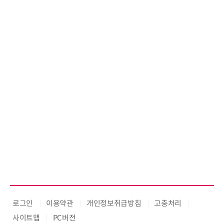
'AX' 시대 본격화, 지식재산처 1호
AI IP데이터분석사 탄생
로그인
이용약관
개인정보취급방침
고충처리
사이트맵
PC버전