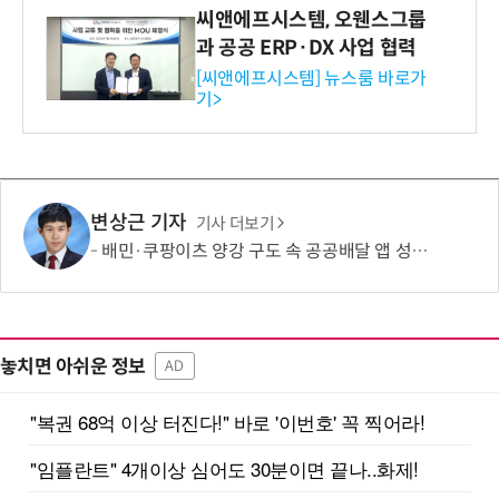
씨앤에프시스템, 오웬스그룹
과 공공 ERP·DX 사업 협력
[씨앤에프시스템] 뉴스룸 바로가
기>
변상근 기자
기사 더보기
배민·쿠팡이츠 양강 구도 속 공공배달 앱 성장 정체…경쟁 활성화 방안은?
놓치면 아쉬운 정보
AD