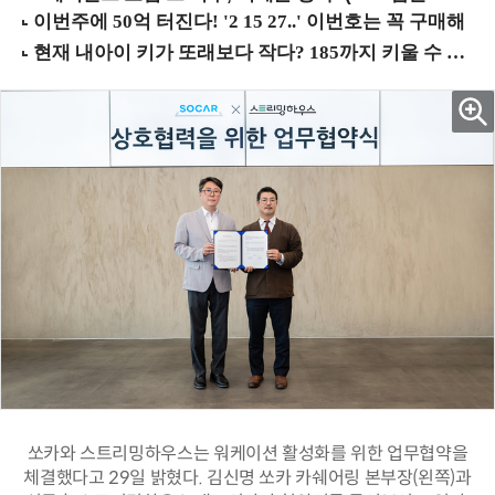
쏘카와 스트리밍하우스는 워케이션 활성화를 위한 업무협약을
체결했다고 29일 밝혔다. 김신명 쏘카 카쉐어링 본부장(왼쪽)과