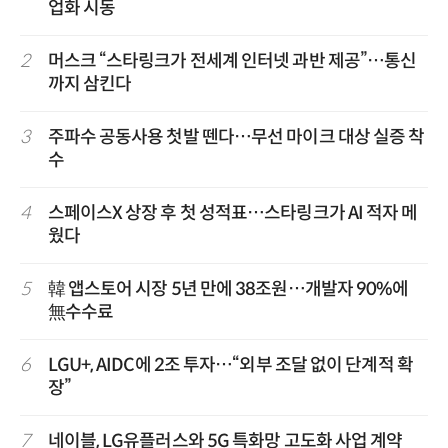
업화 시동
2
머스크 “스타링크가 전세계 인터넷 과반 제공”…통신
까지 삼킨다
3
주파수 공동사용 첫발 뗀다…무선 마이크 대상 실증 착
수
4
스페이스X 상장 후 첫 성적표…스타링크가 AI 적자 메
웠다
5
韓 앱스토어 시장 5년 만에 38조원…개발자 90%에
無수수료
6
LGU+, AIDC에 2조 투자…“외부 조달 없이 단계적 확
장”
7
네이블, LG유플러스와 5G 특화망 고도화 사업 계약