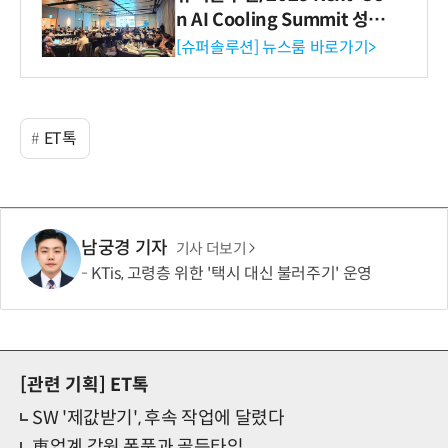
n AI Cooling Summit 성황
리 성료
[슈퍼솔루션] 뉴스룸 바로가기>
ET톡
남궁경 기자
기사 더보기
KTis, 고령층 위한 '택시 대신 불러주기' 운영
[관련 기획]
ET톡
SW '제값받기', 후속 작업에 달렸다
車업계 감원 폭풍과 골든타임