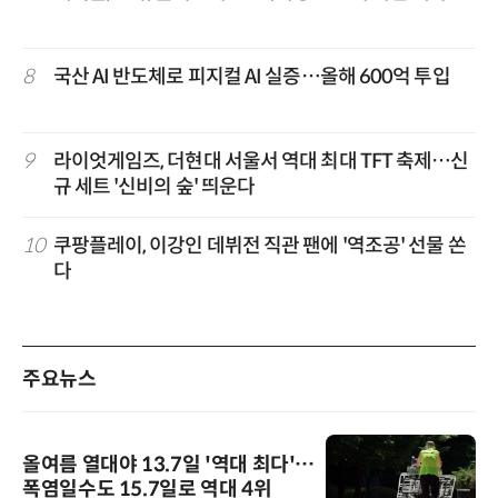
8
국산 AI 반도체로 피지컬 AI 실증…올해 600억 투입
9
라이엇게임즈, 더현대 서울서 역대 최대 TFT 축제…신
규 세트 '신비의 숲' 띄운다
10
쿠팡플레이, 이강인 데뷔전 직관 팬에 '역조공' 선물 쏜
다
주요뉴스
올여름 열대야 13.7일 '역대 최다'…
폭염일수도 15.7일로 역대 4위