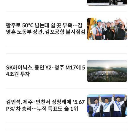
활주로 50℃ 넘는데 쉴 곳 부족…김
영훈 노동부 장관, 김포공항 불시점검
SK하이닉스, 용인 Y2·청주 M17에 5
4조원 투자
김민석, 제주·인천서 정청래에 '5.67
P%'차 승리…누적 득표도 金 1위