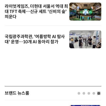
라이엇게임즈, 더현대 서울서 역대 최
대 TFT 축제…신규 세트 '신비의 숲'
띄운다
국립광주과학관, '여름방학 AI 탐사
대' 운영…10개 AI 동아리 참가
브랜드 뉴스룸