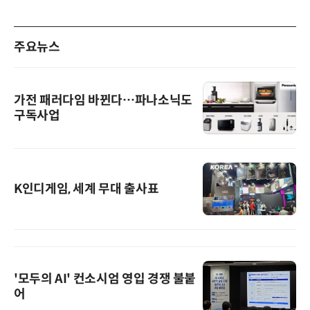
주요뉴스
가전 패러다임 바뀐다…파나소닉도
구독사업
K인디게임, 세계 무대 출사표
'모두의 AI' 컨소시엄 영입 경쟁 불붙
어