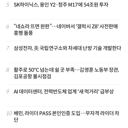
5
SK하이닉스, 용인 Y2·청주 M17에 54조원 투자
6
“네쇼라 뜨면 완판”…네이버서 '갤럭시 Z8' 사전판매
흥행 돌풍
7
삼성전자, 美 국립연구소와 차세대 난방 기술 개발한다
8
활주로 50℃ 넘는데 쉴 곳 부족…김영훈 노동부 장관,
김포공항 불시점검
9
AI 데이터센터, 전력반도체 업계 '새 먹거리' 급부상
10
배민, 라이더 PASS 본인인증 도입…무자격 라이더 차
단