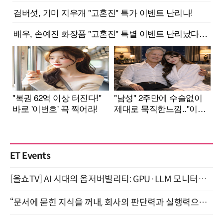
ET Events
[올쇼TV] AI 시대의 옵저버빌리티: GPU·LLM 모니터링부터 AI 기반 장애 대응까지 (8/11 생방송)
“문서에 묻힌 지식을 꺼내, 회사의 판단력과 실행력으로 바꾸다” (8/20)