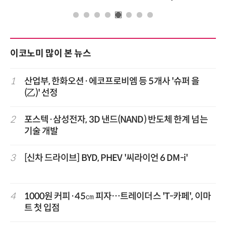
이코노미 많이 본 뉴스
1
산업부, 한화오션·에코프로비엠 등 5개사 '슈퍼 을
(乙)' 선정
2
포스텍·삼성전자, 3D 낸드(NAND) 반도체 한계 넘는
기술 개발
3
[신차 드라이브] BYD, PHEV '씨라이언 6 DM-i'
4
1000원 커피·45㎝ 피자…트레이더스 'T-카페', 이마
트 첫 입점