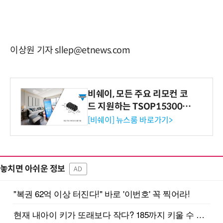
이상원 기자 sllep@etnews.com
비쉐이, 모든 주요 리모컨 코
드 지원하는 TSOP15300 시
리즈 IR 수신기 출시
[비쉐이] 뉴스룸 바로가기>
놓치면 아쉬운 정보
AD