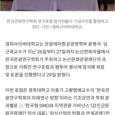
한국관광연구학회 연구포럼 참석자들이 기념사진을 촬영하고
있다. 사진 =경희사이버대학교.
경희사이버대학교는 관광레저항공경영학부 윤병국·임
근욱교수가 지난 26일부터 27일까지 논산한옥마을에서
한국관광연구학회가 주최하고 논산문화관광재단의 초
청으로 이뤄진 연구포럼과 팸투어 행사에 참석해 좌장
및 토론을 진행했다고 29일 밝혔다.
이번 포럼은 경희대학교 이충기 고황명예교수의 '한국관
광연구학회의 미래연구 방향'이라는 기조강연과 학회 분
과별로 △ '한국형 DMO와 지역관광 거버넌스'(강진군문
화관광재단 임석 대표), '외식산업의 현황과 연계과제'(전