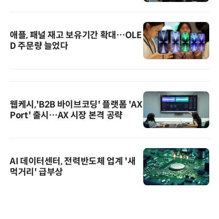
애플, 패널 재고 보유기간 확대…OLE
D 주문량 늘었다
웹케시,'B2B 바이브코딩' 플랫폼 'AX
Port' 출시…AX 시장 본격 공략
AI 데이터센터, 전력반도체 업계 '새
먹거리' 급부상