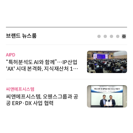
브랜드 뉴스룸
AIPD
“특허분석도 AI와 함께”…IP산업
'AX' 시대 본격화, 지식재산처 1호
AI IP데이터분석사 탄생
씨앤에프시스템
씨앤에프시스템, 오웬스그룹과 공
공 ERP·DX 사업 협력