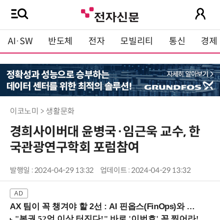
AI·SW
반도체
전자
모빌리티
통신
경제
이코노미 > 생활문화
경희사이버대 윤병국·임근욱 교수, 한
국관광연구학회 포럼참여
발행일 : 2024-04-29 13:32
업데이트 : 2024-04-29 13:32
AX 팀이 꼭 챙겨야 할 2선 : AI 핀옵스(FinOps)와 토큰 거버넌스 (8/21 잠실역)