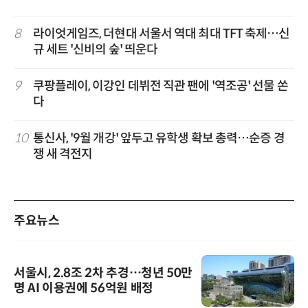
8
라이엇게임즈, 더현대 서울서 역대 최대 TFT 축제…신
규 세트 '신비의 숲' 띄운다
9
쿠팡플레이, 이강인 데뷔전 직관 팬에 '역조공' 선물 쏜
다
10
통신사, '9월 개강' 앞두고 유학생 확보 총력…순증 경
쟁 새 격전지
주요뉴스
서울시, 2.8조 2차 추경…청년 50만
명 AI 이용권에 56억원 배정