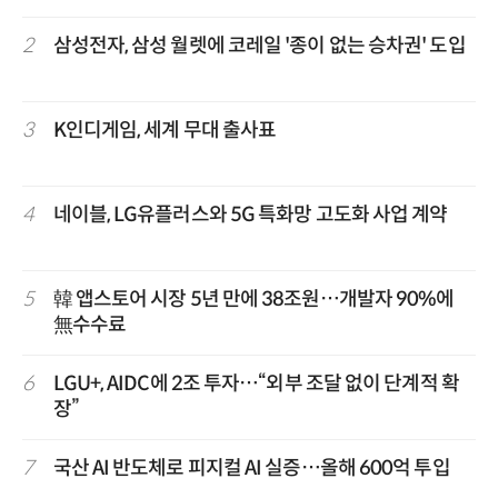
2
삼성전자, 삼성 월렛에 코레일 '종이 없는 승차권' 도입
3
K인디게임, 세계 무대 출사표
4
네이블, LG유플러스와 5G 특화망 고도화 사업 계약
5
韓 앱스토어 시장 5년 만에 38조원…개발자 90%에
無수수료
6
LGU+, AIDC에 2조 투자…“외부 조달 없이 단계적 확
장”
7
국산 AI 반도체로 피지컬 AI 실증…올해 600억 투입