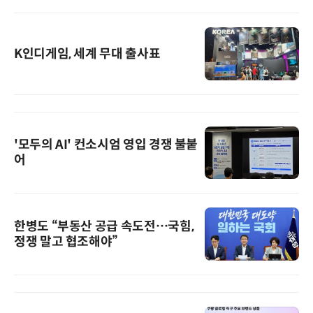
K인디게임, 세계 무대 출사표
'모두의 AI' 컨소시엄 영입 경쟁 불붙
어
한병도 “부동산 공급 속도전…국힘,
정쟁 말고 협조해야”