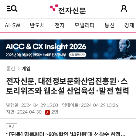
AI·SW
반도체
전자
모빌리티
통신
경제
통신
게임
전자신문, 대전정보문화산업진흥원·스
토리위즈와 웹소설 산업육성·발전 협력
발행일 : 2024-04-29 15:00
업데이트 : 2024-04-29 13:26
지면 :
2024-04-30
2면
[단독] 명품퍼터 ~60%할인 '10만원'대 선착순 한정판매!