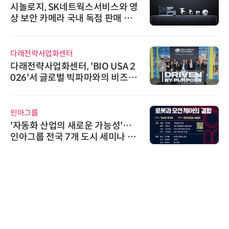
시놀로지, SK네트웍스서비스와 영
상 보안 카메라 국내 독점 판매 파
트너십 체결
다래전략사업화센터
다래전략사업화센터, 'BIO USA 2
026'서 글로벌 빅파마와의 비즈니
스 미팅 지원…K-바이오 해외 진출
교두보 확보
인아그룹
'자동화 산업의 새로운 가능성'…
인아그룹 전국 7개 도시 세미나 페
어 개최