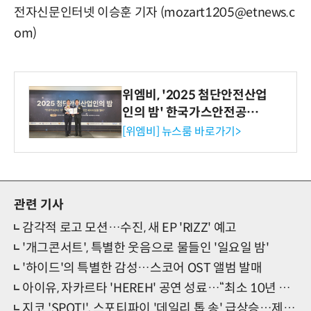
전자신문인터넷 이승훈 기자 (mozart1205@etnews.c
om)
위엠비, '2025 첨단안전산업
인의 밤' 한국가스안전공사
사장상 수상
[위엠비] 뉴스룸 바로가기>
관련 기사
감각적 로고 모션…수진, 새 EP 'RIZZ' 예고
'개그콘서트', 특별한 웃음으로 물들인 '일요일 밤'
'하이드'의 특별한 감성…스코어 OST 앨범 발매
아이유, 자카르타 'HEREH' 공연 성료…“최소 10년 동안 못잊을 무대”
지코 'SPOT!', 스포티파이 '데일리 톱 송' 급상승…제니 더한 완벽 '아티스트 정점'