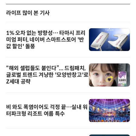
라이프 많이 본 기사
1% 오차 없는 방향성… 타마시 프리
미엄 퍼터, 네이버 스마트스토어 '반
값 할인' 돌풍
“해외 셀럽들도 붙인다”... 드림패치,
글로벌 트렌드 겨냥한 '모양반창고'로
Z세대 공략
비 와도 폭염이어도 걱정 끝…실내 워
터파크형 리조트 여름 특수