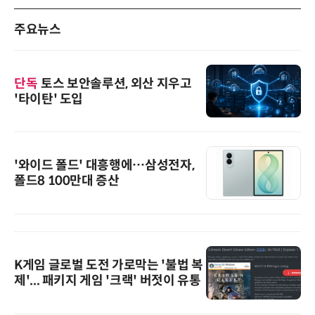
주요뉴스
단독
토스 보안솔루션, 외산 지우고
'타이탄' 도입
'와이드 폴드' 대흥행에…삼성전자,
폴드8 100만대 증산
K게임 글로벌 도전 가로막는 '불법 복
제'... 패키지 게임 '크랙' 버젓이 유통