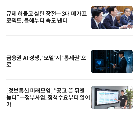
규제 허물고 실탄 장전…3대 메가프
로젝트, 올해부터 속도 낸다
금융권 AI 경쟁, '모델'서 '통제권'으
로
[정보통신 미래모임] “공고 뜬 뒤엔
늦다”…정부사업, 정책수요부터 읽어
야