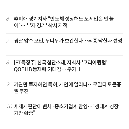
6
추미애 경기지사 “반도체 성장해도 도세입은 안 늘
어”…'부자 경기' 착시 지적
7
경찰 압수 코인, 두나무가 보관한다…최종 낙찰자 선정
8
[ET특징주] 한국첨단소재, 자회사 '코리아퀀텀'
QOBLIB 등재에 기대감… 주가 上
9
기관만 투자하던 특허, 개인에 열리나…로열티 토큰증
권 추진
10
세제개편안에 벤처·중소기업계 환영…“생태계 성장
기반 확충”