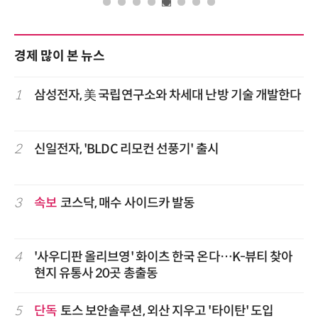
경제 많이 본 뉴스
1
삼성전자, 美 국립연구소와 차세대 난방 기술 개발한다
2
신일전자, 'BLDC 리모컨 선풍기' 출시
3
속보
코스닥, 매수 사이드카 발동
4
'사우디판 올리브영' 화이츠 한국 온다…K-뷰티 찾아
현지 유통사 20곳 총출동
5
단독
토스 보안솔루션, 외산 지우고 '타이탄' 도입