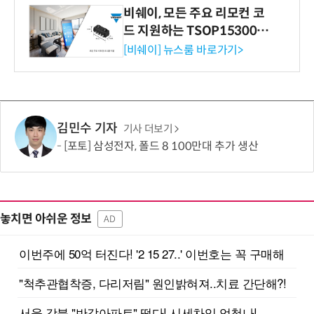
비쉐이, 모든 주요 리모컨 코
드 지원하는 TSOP15300 시
리즈 IR 수신기 출시
[비쉐이] 뉴스룸 바로가기>
김민수 기자
기사 더보기
[포토] 삼성전자, 폴드 8 100만대 추가 생산
놓치면 아쉬운 정보
AD