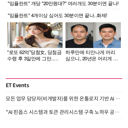
ET Events
모든 업무 담당자(비개발자)를 위한 온톨로지 기반 AI 지식체계 설계 1-day 워크숍 8월 20일 개최
"AI 핀옵스 시스템과 토큰 관리시스템 구축 노하우 공개" 잠실 한국광고문화회관 2층 대회의실 (8/21)