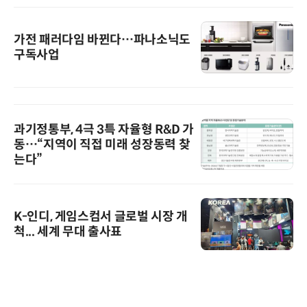
가전 패러다임 바뀐다…파나소닉도
구독사업
과기정통부, 4극 3특 자율형 R&D 가
동…“지역이 직접 미래 성장동력 찾
는다”
K-인디, 게임스컴서 글로벌 시장 개
척... 세계 무대 출사표