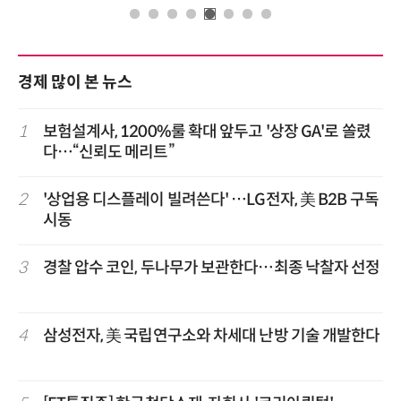
경제 많이 본 뉴스
1
보험설계사, 1200%룰 확대 앞두고 '상장 GA'로 쏠렸
다…“신뢰도 메리트”
2
'상업용 디스플레이 빌려쓴다' …LG전자, 美 B2B 구독
시동
3
경찰 압수 코인, 두나무가 보관한다…최종 낙찰자 선정
4
삼성전자, 美 국립연구소와 차세대 난방 기술 개발한다