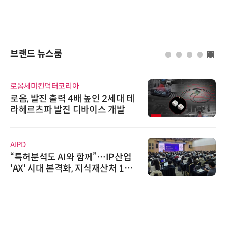
브랜드 뉴스룸
로옴세미컨덕터코리아
로옴, 발진 출력 4배 높인 2세대 테
라헤르츠파 발진 디바이스 개발
AIPD
“특허분석도 AI와 함께”…IP산업
'AX' 시대 본격화, 지식재산처 1호
AI IP데이터분석사 탄생