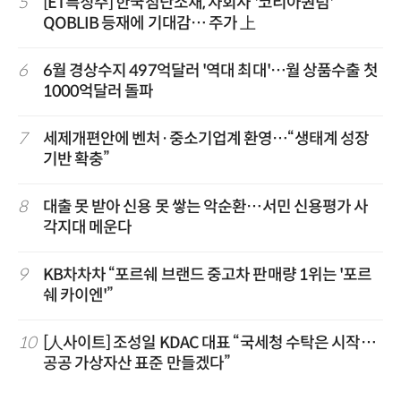
5
[ET특징주] 한국첨단소재, 자회사 '코리아퀀텀'
QOBLIB 등재에 기대감… 주가 上
6
6월 경상수지 497억달러 '역대 최대'…월 상품수출 첫
1000억달러 돌파
7
세제개편안에 벤처·중소기업계 환영…“생태계 성장
기반 확충”
8
대출 못 받아 신용 못 쌓는 악순환…서민 신용평가 사
각지대 메운다
9
KB차차차 “포르쉐 브랜드 중고차 판매량 1위는 '포르
쉐 카이엔'”
10
[人사이트] 조성일 KDAC 대표 “국세청 수탁은 시작…
공공 가상자산 표준 만들겠다”