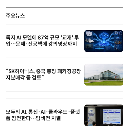
주요뉴스
독자 AI 모델에 87억 규모 '교재' 투
입…문제·전공책에 강의영상까지
“SK하이닉스, 중국 충칭 패키징공장
지분매각 등 검토”
모두의 AI, 통신·AI·클라우드·플랫
폼 참전한다…탐색전 치열