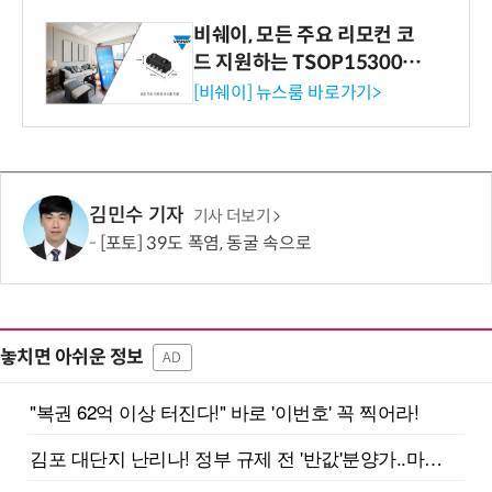
비쉐이, 모든 주요 리모컨 코
드 지원하는 TSOP15300 시
리즈 IR 수신기 출시
[비쉐이] 뉴스룸 바로가기>
김민수 기자
기사 더보기
[포토] 39도 폭염, 동굴 속으로
놓치면 아쉬운 정보
AD