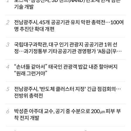
1
포스텍·삼성전자, 3D 낸드(NAND) 반도체 한계 넘는
기술 개발
2
전남광주시, 45개 공공기관 유치 막판 총력전…100여
명 추진단 확대 개편
3
국립대구과학관, 대구 인기 관광지 공공기관 1위 선
정…과기정통부 기타공공기관 경영평가 'A등급(우수)'
겹경사
4
“손녀들 같아서” 태국인 관광객 밥값 내준 할아버지
“원래 그런거야”
5
전남광주시, '반도체 클러스터 지정' 긴급 점검회의…
전방위 총력전
6
박성준 아주대 교수, 공기 중 수분으로 200㎛ 피부 부
착 전지 개발