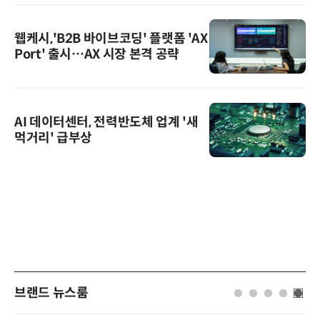
웹케시,'B2B 바이브코딩' 플랫폼 'AX
Port' 출시…AX 시장 본격 공략
AI 데이터센터, 전력반도체 업계 '새
먹거리' 급부상
브랜드 뉴스룸