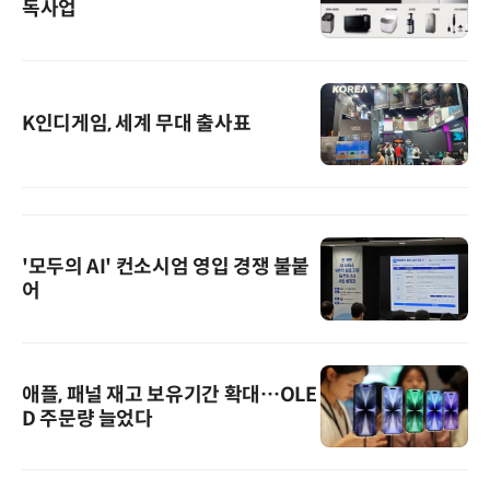
독사업
K인디게임, 세계 무대 출사표
'모두의 AI' 컨소시엄 영입 경쟁 불붙
어
애플, 패널 재고 보유기간 확대…OLE
D 주문량 늘었다