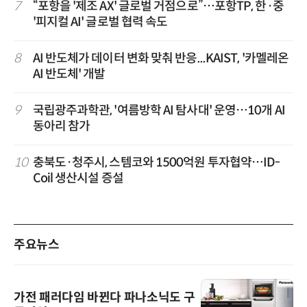
7
“포항을 '제조 AX' 글로벌 거점으로”…포항TP, 한·중
'피지컬 AI' 글로벌 협력 속도
8
AI 반도체가 데이터 변화 맞춰 반응...KAIST, '카멜레온
AI 반도체' 개발
9
국립광주과학관, '여름방학 AI 탐사대' 운영…10개 AI
동아리 참가
10
충북도·청주시, 스템코와 1500억원 투자협약…ID-
Coil 생산시설 증설
주요뉴스
가전 패러다임 바뀐다 파나소닉도 구