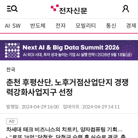
AI·SW
반도체
전자
모빌리티
통신
경제
전국
춘천 후평산단, 노후거점산업단지 경쟁
력강화사업지구 선정
발행일 : 2024-04-29 16:00
업데이트 : 2024-04-29 14:11
차세대 테크 비즈니스의 치트키, 양자컴퓨팅 기회를 선점하라! (8/28 강남역)