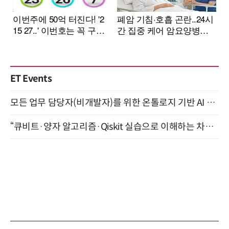
ET Events
모든 업무 담당자(비개발자)를 위한 온톨로지 기반 AI 지식체계 설계 1-day 워크숍 8월 20일 개최
“큐비트·양자 알고리즘·Qiskit 실습으로 이해하는 차세대 컴퓨팅” (8/28)