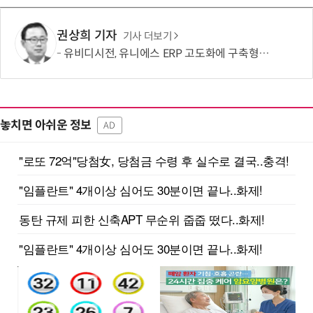
권상희 기자
기사 더보기
유비디시전, 유니에스 ERP 고도화에 구축형 전자서명 공급…보안·비용효율 동시 강화
놓치면 아쉬운 정보
AD