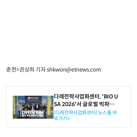
춘천=권상희 기자 shkwon@etnews.com
다래전략사업화센터, 'BIO U
SA 2026'서 글로벌 빅파마
와의 비즈니스 미팅 지원…K
[다래전략사업화센터] 뉴스룸 바
로가기>
-바이오 해외 진출 교두보 확
보