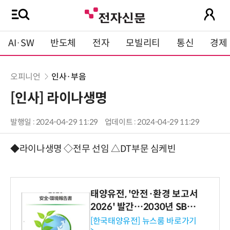
AI·SW
반도체
전자
모빌리티
통신
경제
오피니언
인사·부음
[인사] 라이나생명
발행일 : 2024-04-29 11:29
업데이트 : 2024-04-29 11:29
◆라이나생명 ◇전무 선임 △DT부문 심케빈
태양유전, '안전·환경 보고서
2026' 발간…2030년 SBT
수준 온실가스 감축 추진
[한국태양유전] 뉴스룸 바로가기