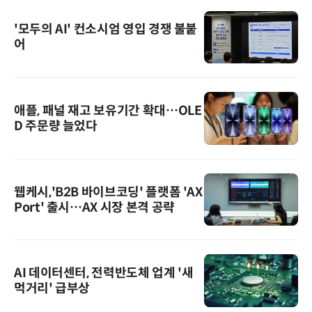
'모두의 AI' 컨소시엄 영입 경쟁 불붙
어
애플, 패널 재고 보유기간 확대…OLE
D 주문량 늘었다
웹케시,'B2B 바이브코딩' 플랫폼 'AX
Port' 출시…AX 시장 본격 공략
AI 데이터센터, 전력반도체 업계 '새
먹거리' 급부상