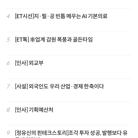
4
[ET시선]지·필·공 빈틈 메우는 AI 기본의료
5
[ET톡] 車업계 감원 폭풍과 골든타임
6
[인사] 외교부
7
[사설] 외국인도 우리 산업·경제 한축이다
8
[인사] 기획예산처
9
[정유신의 핀테크스토리]조각 투자 성공, 발행보다 유