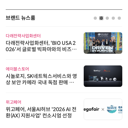
브랜드 뉴스룸
다래전략사업화센터
다래전략사업화센터, 'BIO USA 2
026'서 글로벌 빅파마와의 비즈니
스 미팅 지원…K-바이오 해외 진출
교두보 확보
에이블스토어
시놀로지, SK네트웍스서비스와 영
상 보안 카메라 국내 독점 판매 파
트너십 체결
위고페어
위고페어, 서울AI허브 '2026 AI 전
환(AX) 지원사업' 컨소시엄 선정