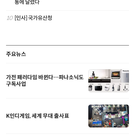
통에 달렸다
10
[인사] 국가유산청
주요뉴스
가전 패러다임 바뀐다…파나소닉도
구독사업
K인디게임, 세계 무대 출사표