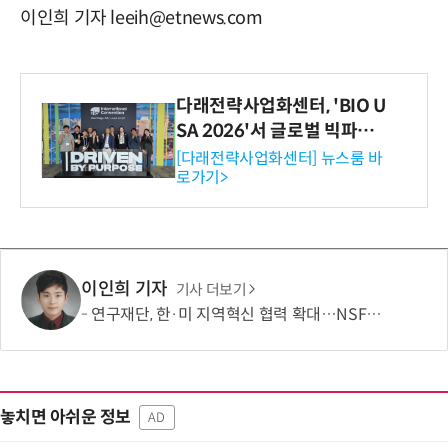
이인희 기자 leeih@etnews.com
다래전략사업화센터, 'BIO U
SA 2026'서 글로벌 빅파마
와의 비즈니스 미팅 지원…K
[다래전략사업화센터] 뉴스룸 바
로가기>
-바이오 해외 진출 교두보 확
보
이인희 기자
기사 더보기
연구재단, 한·미 지역혁신 협력 확대…NSF와 반도체·우주항공 연계 모색
놓치면 아쉬운 정보
AD