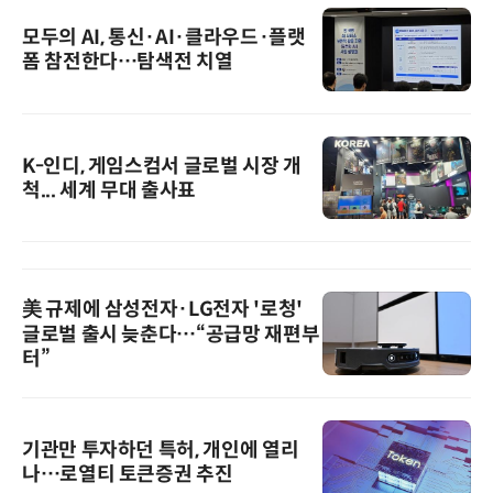
모두의 AI, 통신·AI·클라우드·플랫
폼 참전한다…탐색전 치열
K-인디, 게임스컴서 글로벌 시장 개
척... 세계 무대 출사표
美 규제에 삼성전자·LG전자 '로청'
글로벌 출시 늦춘다…“공급망 재편부
터”
기관만 투자하던 특허, 개인에 열리
나…로열티 토큰증권 추진