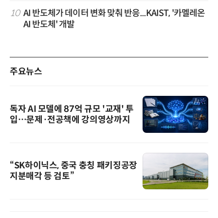
10
AI 반도체가 데이터 변화 맞춰 반응...KAIST, '카멜레온
AI 반도체' 개발
주요뉴스
독자 AI 모델에 87억 규모 '교재' 투
입…문제·전공책에 강의영상까지
“SK하이닉스, 중국 충칭 패키징공장
지분매각 등 검토”