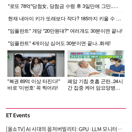
ET Events
[올쇼TV] AI 시대의 옵저버빌리티: GPU·LLM 모니터링부터 AI 기반 장애 대응까지 (8/11 생방송)