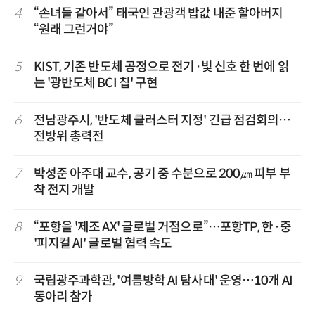
4
“손녀들 같아서” 태국인 관광객 밥값 내준 할아버지
“원래 그런거야”
5
KIST, 기존 반도체 공정으로 전기·빛 신호 한 번에 읽
는 '광반도체 BCI 칩' 구현
6
전남광주시, '반도체 클러스터 지정' 긴급 점검회의…
전방위 총력전
7
박성준 아주대 교수, 공기 중 수분으로 200㎛ 피부 부
착 전지 개발
8
“포항을 '제조 AX' 글로벌 거점으로”…포항TP, 한·중
'피지컬 AI' 글로벌 협력 속도
9
국립광주과학관, '여름방학 AI 탐사대' 운영…10개 AI
동아리 참가