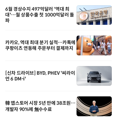
6월 경상수지 497억달러 '역대 최
대'…월 상품수출 첫 1000억달러 돌
파
카카오, 역대 최대 분기 실적…카톡에
쿠팡이츠 연동해 주문부터 결제까지
[신차 드라이브] BYD, PHEV '씨라이
언 6 DM-i'
韓 앱스토어 시장 5년 만에 38조원…
개발자 90%에 無수수료