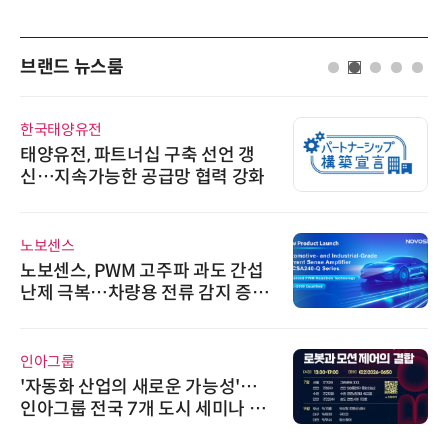
브랜드 뉴스룸
한국태양유전
태양유전, 파트너십 구축 선언 갱
신…지속가능한 공급망 협력 강화
노보센스
노보센스, PWM 고주파 과도 간섭
난제 극복…차량용 전류 감지 증폭
기
인아그룹
'자동화 산업의 새로운 가능성'…
인아그룹 전국 7개 도시 세미나 페
어 개최