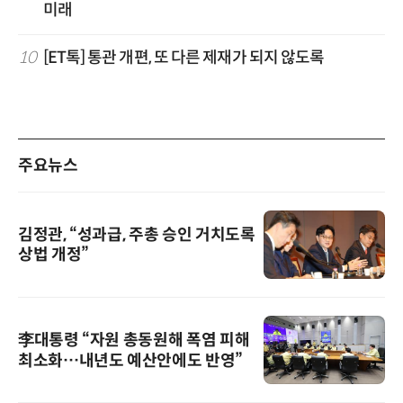
미래
10
[ET톡] 통관 개편, 또 다른 제재가 되지 않도록
주요뉴스
김정관, “성과급, 주총 승인 거치도록
상법 개정”
李대통령 “자원 총동원해 폭염 피해
최소화…내년도 예산안에도 반영”