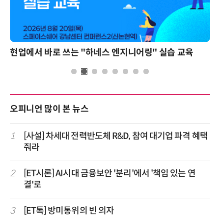
현업에서 바로 쓰는 "하네스 엔지니어링" 실습 교육
오피니언 많이 본 뉴스
1
[사설] 차세대 전력반도체 R&D, 참여 대기업 파격 혜택
줘라
2
[ET시론] AI시대 금융보안 '분리'에서 '책임 있는 연
결'로
3
[ET톡] 방미통위의 빈 의자