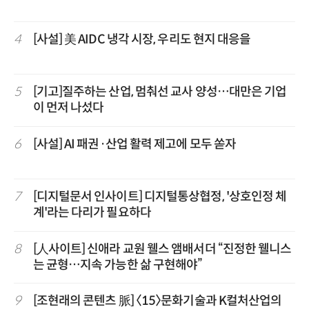
4
[사설] 美 AIDC 냉각 시장, 우리도 현지 대응을
5
[기고]질주하는 산업, 멈춰선 교사 양성…대만은 기업
이 먼저 나섰다
6
[사설] AI 패권·산업 활력 제고에 모두 쏟자
7
[디지털문서 인사이트] 디지털통상협정, '상호인정 체
계'라는 다리가 필요하다
8
[人사이트] 신애라 교원 웰스 앰배서더 “진정한 웰니스
는 균형…지속 가능한 삶 구현해야”
9
[조현래의 콘텐츠 脈] 〈15〉문화기술과 K컬처산업의