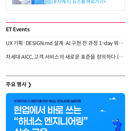
환원 강화” 계획 공시
[포시에스] 뉴스룸 바로가기>
ET Events
UX 기획·DESIGN.md 설계·AI 구현 전 과정 1-day 워크숍 with Claude Code·Codex 9월 15일 개최
차세대 AICC, 고객 서비스의 새로운 표준을 정의하다 (9/9)
주요 행사
❯