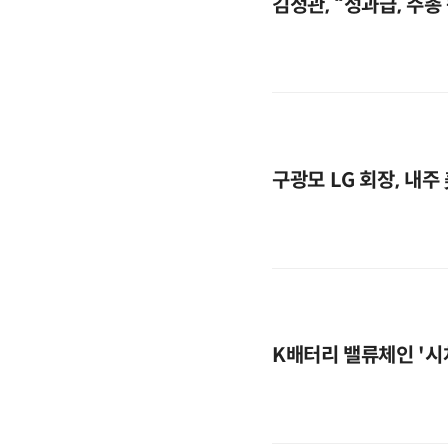
김정관, “성과급, 주총
구광모 LG 회장, 내
K배터리 밸류체인 '시