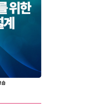
크숍
AI 핀옵스 실전 세미나: 폭증하는