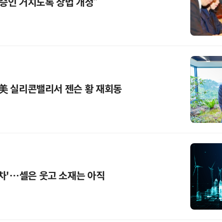
 승인 거치도록 상법 개정”
주 美 실리콘밸리서 젠슨 황 재회동
차'…셀은 웃고 소재는 아직