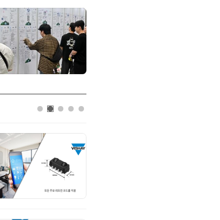
AIPD
“특허분석도 AI와 함께”…IP산업 
IP데이터분석사 탄생