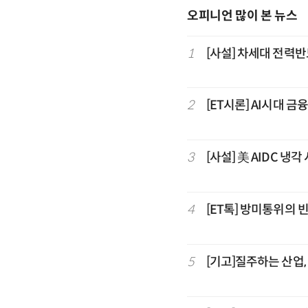
오피니언 많이 본 뉴스
1
[사설] 차세대 전력반
2
[ET시론] AI시대 금
3
[사설] 美 AIDC 냉
4
[ET톡] 방미통위의 
5
[기고]질주하는 산업