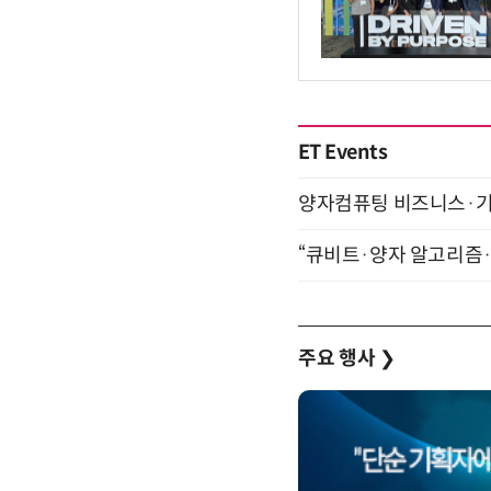
ET Events
양자컴퓨팅 비즈니스·기술 
“큐비트·양자 알고리즘·Qi
주요 행사
❯