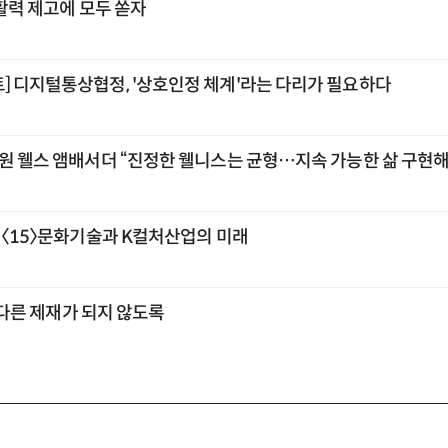
 활력 제고에 모두 쏟자
] 디지털통상협정, '상호인정 체계'라는 다리가 필요하다
교원 웰스 앰배서더 “진정한 웰니스는 균형…지속 가능한 삶 구현해
] 〈15〉문화기술과 K컬처산업의 미래
또 다른 제재가 되지 않도록