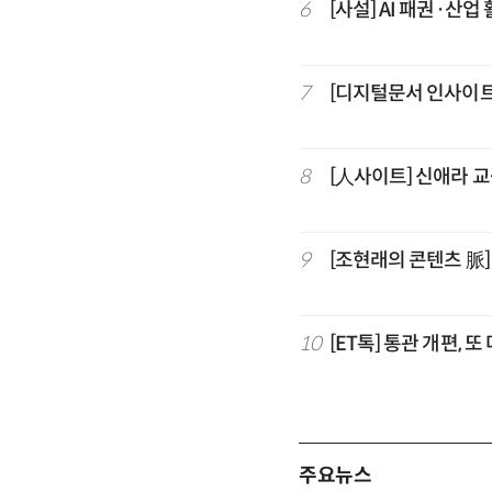
6
[사설] AI 패권·산업
7
[디지털문서 인사이트
8
[人사이트] 신애라 
9
[조현래의 콘텐츠 脈
10
[ET톡] 통관 개편, 
주요뉴스