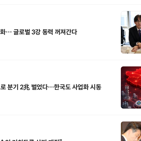
기화… 글로벌 3강 동력 꺼져간다
'으로 분기 2兆 벌었다…한국도 사업화 시동