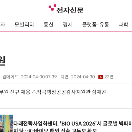
전자
모빌리티
통신
경제
플랫폼·유통
과학
원
업데이트 : 2024-04-30 07:39
지면 :
2024-04-30
23면
무원 신규 채용 △적극행정공공감사지원관 심재곤
다래전략사업화센터, 'BIO USA 2026'서 글로벌 빅
지원…K-바이오 해외 진출 교두보 확보