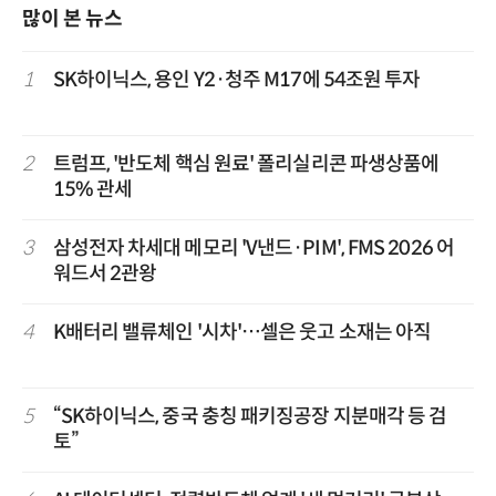
많이 본 뉴스
1
SK하이닉스, 용인 Y2·청주 M17에 54조원 투자
2
트럼프, '반도체 핵심 원료' 폴리실리콘 파생상품에
15% 관세
3
삼성전자 차세대 메모리 'V낸드·PIM', FMS 2026 어
워드서 2관왕
4
K배터리 밸류체인 '시차'…셀은 웃고 소재는 아직
5
“SK하이닉스, 중국 충칭 패키징공장 지분매각 등 검
토”