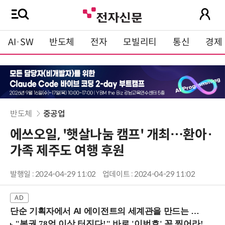
AI·SW
반도체
전자
모빌리티
통신
경제
반도체
중공업
에쓰오일, '햇살나눔 캠프' 개최…환아·
가족 제주도 여행 후원
발행일 : 2024-04-29 11:02
업데이트 : 2024-04-29 11:02
단순 기획자에서 AI 에이전트의 세계관을 만드는 지식 설계자로.. (8/20 강남역)