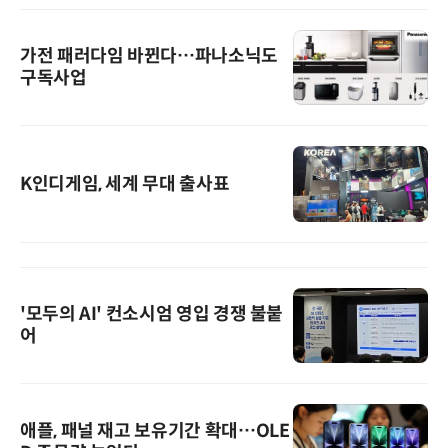
가전 패러다임 바뀐다…파나소닉도
구독사업
K인디게임, 세계 무대 출사표
'모두의 AI' 컨소시엄 영입 경쟁 불붙
어
애플, 패널 재고 보유기간 확대…OLE