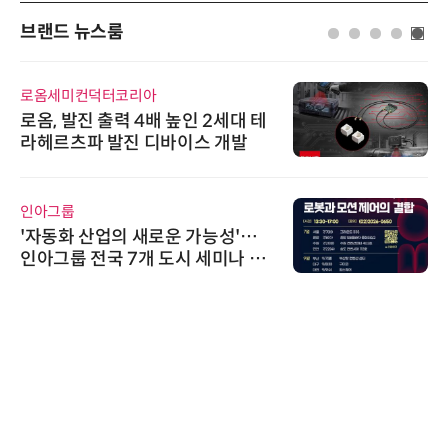
브랜드 뉴스룸
로옴세미컨덕터코리아
로옴, 발진 출력 4배 높인 2세대 테
라헤르츠파 발진 디바이스 개발
인아그룹
'자동화 산업의 새로운 가능성'…
인아그룹 전국 7개 도시 세미나 페
어 개최