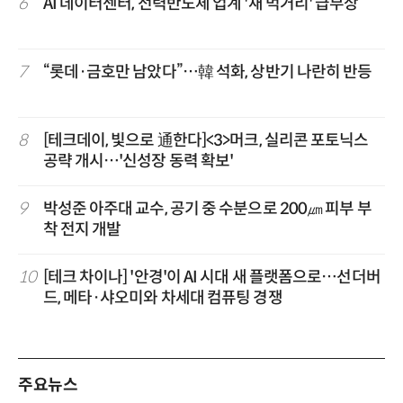
6
AI 데이터센터, 전력반도체 업계 '새 먹거리' 급부상
7
“롯데·금호만 남았다”…韓 석화, 상반기 나란히 반등
8
[테크데이, 빛으로 通한다]<3>머크, 실리콘 포토닉스
공략 개시…'신성장 동력 확보'
9
박성준 아주대 교수, 공기 중 수분으로 200㎛ 피부 부
착 전지 개발
10
[테크 차이나] '안경'이 AI 시대 새 플랫폼으로…선더버
드, 메타·샤오미와 차세대 컴퓨팅 경쟁
주요뉴스