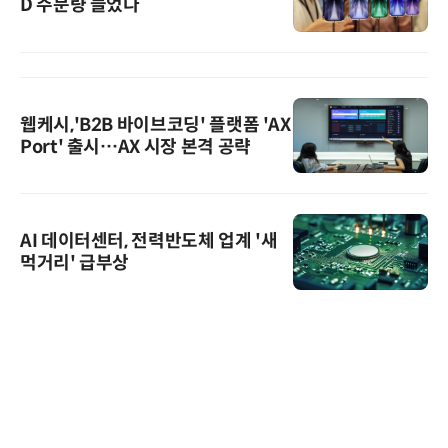
D 주문량 늘었다
웹케시,'B2B 바이브코딩' 플랫폼 'AX
Port' 출시…AX 시장 본격 공략
AI 데이터센터, 전력반도체 업계 '새
먹거리' 급부상