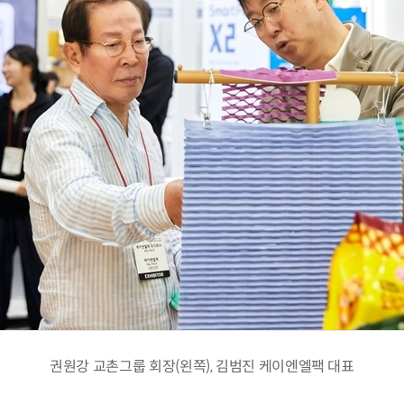
권원강 교촌그룹 회장(왼쪽), 김범진 케이엔엘팩 대표