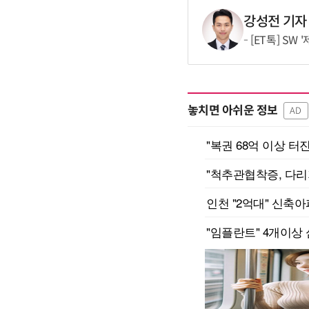
강성전 기자
[ET톡] SW
놓치면 아쉬운 정보
AD