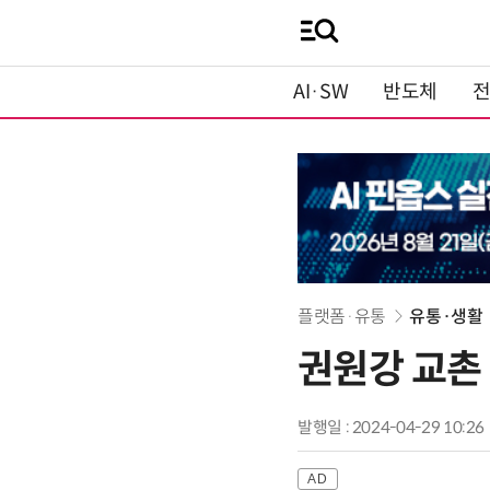
AI·SW
반도체
플랫폼·유통
유통·생활
권원강 교촌 
발행일 : 2024-04-29 10:26