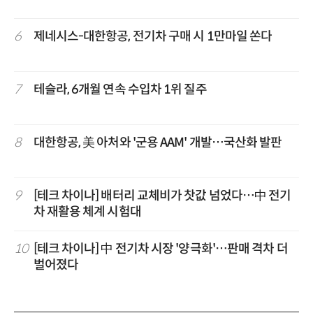
6
제네시스-대한항공, 전기차 구매 시 1만마일 쏜다
7
테슬라, 6개월 연속 수입차 1위 질주
8
대한항공, 美 아처와 '군용 AAM' 개발…국산화 발판
9
[테크 차이나] 배터리 교체비가 찻값 넘었다…中 전기
차 재활용 체계 시험대
10
[테크 차이나] 中 전기차 시장 '양극화'…판매 격차 더
벌어졌다