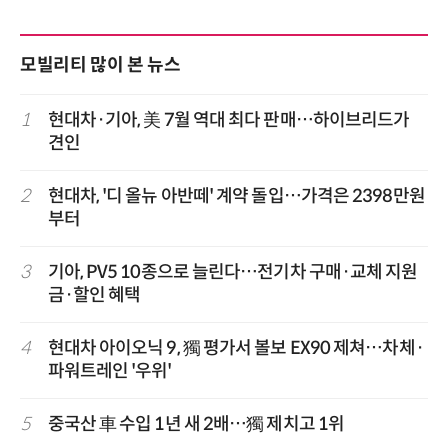
모빌리티 많이 본 뉴스
1
현대차·기아, 美 7월 역대 최다 판매…하이브리드가
견인
2
현대차, '디 올뉴 아반떼' 계약 돌입…가격은 2398만원
부터
3
기아, PV5 10종으로 늘린다…전기차 구매·교체 지원
금·할인 혜택
4
현대차 아이오닉 9, 獨 평가서 볼보 EX90 제쳐…차체·
파워트레인 '우위'
5
중국산 車 수입 1년 새 2배…獨 제치고 1위