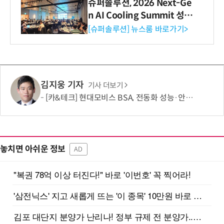
슈퍼솔루션, 2026 Next-Ge
n AI Cooling Summit 성황
리 성료
[슈퍼솔루션] 뉴스룸 바로가기>
김지웅 기자
기사 더보기
[카&테크] 현대모비스 BSA, 전동화 성능·안전성 'UP'
놓치면 아쉬운 정보
AD