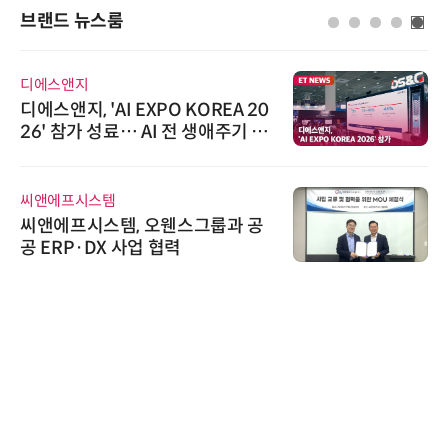
브랜드 뉴스룸
디에스앤지
디에스앤지, 'AI EXPO KOREA 20
26' 참가 성료… AI 전 생애주기 아
우르는 통합 솔루션 선봬
씨앤에프시스템
씨앤에프시스템, 오웬스그룹과 공
공 ERP·DX 사업 협력