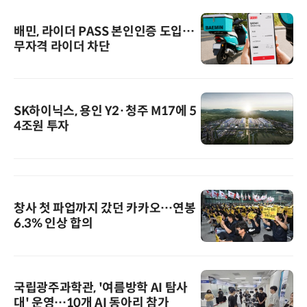
배민, 라이더 PASS 본인인증 도입…
무자격 라이더 차단
SK하이닉스, 용인 Y2·청주 M17에 5
4조원 투자
창사 첫 파업까지 갔던 카카오…연봉
6.3% 인상 합의
국립광주과학관, '여름방학 AI 탐사
대' 운영…10개 AI 동아리 참가