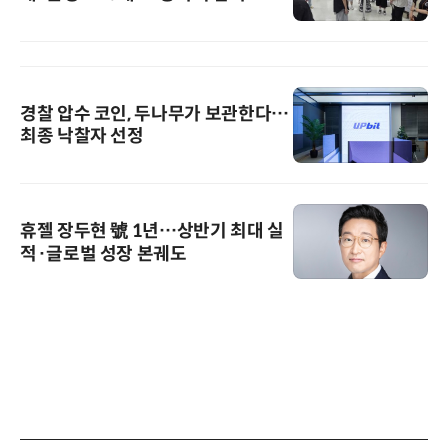
경찰 압수 코인, 두나무가 보관한다…
최종 낙찰자 선정
휴젤 장두현 號 1년…상반기 최대 실
적·글로벌 성장 본궤도