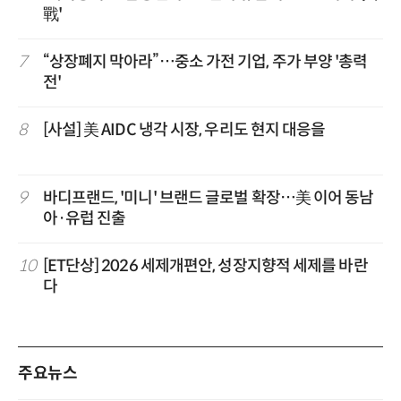
戰'
7
“상장폐지 막아라”…중소 가전 기업, 주가 부양 '총력
전'
8
[사설] 美 AIDC 냉각 시장, 우리도 현지 대응을
9
바디프랜드, '미니' 브랜드 글로벌 확장…美 이어 동남
아·유럽 진출
10
[ET단상] 2026 세제개편안, 성장지향적 세제를 바란
다
주요뉴스