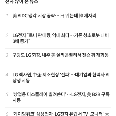
전자 많이 본 뉴스
1
美 AIDC 냉각 시장 공략… 日 뛰는데 韓 제자리
2
LG전자 “로니 판매량, 역대 최다…기존 청소로봇 대비
3배 증가”
3
구광모 LG 회장, 내주 美 실리콘밸리서 젠슨 황 재회동
4
LG 엑사원, 中企 제조현장 '전파'…대기업과 협력사 AI
상생 시동
5
'상업용 디스플레이 빌려쓴다' …LG전자, 美 B2B 구독
시동
6
'게이밍위크' 삼성전자-LG전자 유럽서 TV·모니터 '大