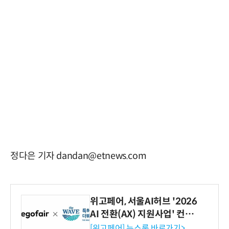
정다은 기자 dandan@etnews.com
위고페어, 서울AI허브 '2026
AI 전환(AX) 지원사업' 컨소
시엄 선정
[위고페어] 뉴스룸 바로가기>