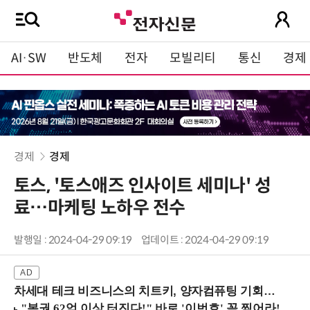
AI·SW
반도체
전자
모빌리티
통신
경제
경제
경제
토스, '토스애즈 인사이트 세미나' 성
료…마케팅 노하우 전수
발행일 : 2024-04-29 09:19
업데이트 : 2024-04-29 09:19
차세대 테크 비즈니스의 치트키, 양자컴퓨팅 기회를 선점하라! (8/28 강남역)