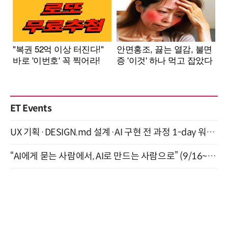
ET Events
UX 기획·DESIGN.md 설계·AI 구현 전 과정 1-day 워크숍 with Claude Code·Codex 9월 15일 개최
“AI에게 묻는 사람에서, AI로 만드는 사람으로” (9/16~17)