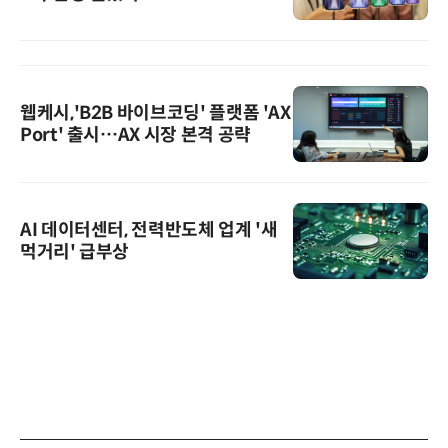
웹케시,'B2B 바이브코딩' 플랫폼 'AX
Port' 출시…AX 시장 본격 공략
AI 데이터센터, 전력반도체 업계 '새
먹거리' 급부상