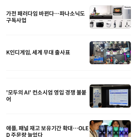
가전 패러다임 바뀐다…파나소닉도
구독사업
K인디게임, 세계 무대 출사표
'모두의 AI' 컨소시엄 영입 경쟁 불붙
어
애플, 패널 재고 보유기간 확대…OLE
D 주문량 늘었다