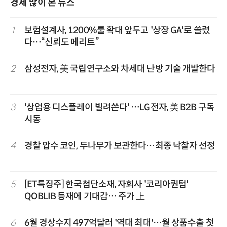
경제 많이 본 뉴스
1
보험설계사, 1200%룰 확대 앞두고 '상장 GA'로 쏠렸
다…“신뢰도 메리트”
2
삼성전자, 美 국립연구소와 차세대 난방 기술 개발한다
3
'상업용 디스플레이 빌려쓴다' …LG전자, 美 B2B 구독
시동
4
경찰 압수 코인, 두나무가 보관한다…최종 낙찰자 선정
5
[ET특징주] 한국첨단소재, 자회사 '코리아퀀텀'
QOBLIB 등재에 기대감… 주가 上
6
6월 경상수지 497억달러 '역대 최대'…월 상품수출 첫