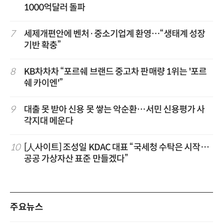
1000억달러 돌파
7
세제개편안에 벤처·중소기업계 환영…“생태계 성장
기반 확충”
8
KB차차차 “포르쉐 브랜드 중고차 판매량 1위는 '포르
쉐 카이엔'”
9
대출 못 받아 신용 못 쌓는 악순환…서민 신용평가 사
각지대 메운다
10
[人사이트] 조성일 KDAC 대표 “국세청 수탁은 시작…
공공 가상자산 표준 만들겠다”
주요뉴스