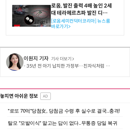
로옴, 발진 출력 4배 높인 2세
대 테라헤르츠파 발진 디바이
스 개발
[로옴세미컨덕터코리아] 뉴스룸
바로가기>
이원지 기자
기사 더보기
35년 전 아기 납치한 가정부…친자식처럼 키워서? '징역 3년' 논란
놓치면 아쉬운 정보
AD