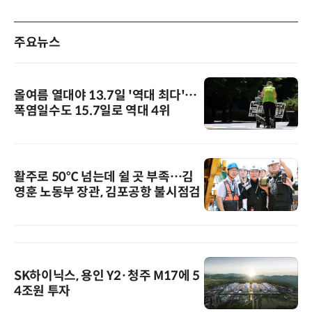
주요뉴스
올여름 열대야 13.7일 '역대 최다'…
폭염일수도 15.7일로 역대 4위
활주로 50℃ 넘는데 쉴 곳 부족…김
영훈 노동부 장관, 김포공항 불시점검
SK하이닉스, 용인 Y2·청주 M17에 5
4조원 투자