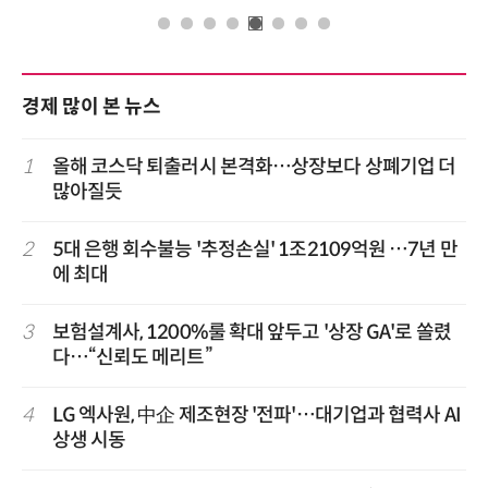
경제 많이 본 뉴스
1
올해 코스닥 퇴출러시 본격화…상장보다 상폐기업 더
많아질듯
2
5대 은행 회수불능 '추정손실' 1조2109억원 …7년 만
에 최대
3
보험설계사, 1200%룰 확대 앞두고 '상장 GA'로 쏠렸
다…“신뢰도 메리트”
4
LG 엑사원, 中企 제조현장 '전파'…대기업과 협력사 AI
상생 시동