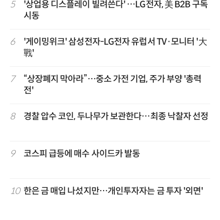
5
'상업용 디스플레이 빌려쓴다' …LG전자, 美 B2B 구독
시동
6
'게이밍위크' 삼성전자-LG전자 유럽서 TV·모니터 '大
戰'
7
“상장폐지 막아라”…중소 가전 기업, 주가 부양 '총력
전'
8
경찰 압수 코인, 두나무가 보관한다…최종 낙찰자 선정
9
코스피 급등에 매수 사이드카 발동
10
한은 금 매입 나섰지만…개인투자자는 금 투자 '외면'