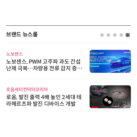
브랜드 뉴스룸
노보센스
노보센스, PWM 고주파 과도 간섭
난제 극복…차량용 전류 감지 증폭
기
로옴세미컨덕터코리아
로옴, 발진 출력 4배 높인 2세대 테
라헤르츠파 발진 디바이스 개발