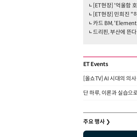
[ET현장] '억울함
[ET현장] 민희진 
카드 BM, 'Elem
드리핀, 부산에 뜬다
ET Events
[올쇼TV] AI 시대의 의사
단 하루, 이론과 실습으로
주요 행사
❯