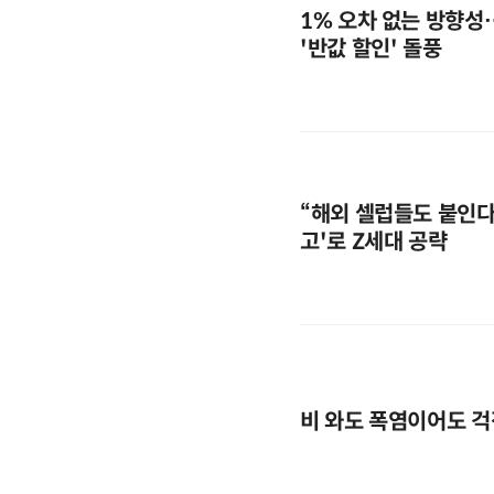
1% 오차 없는 방향성
'반값 할인' 돌풍
“해외 셀럽들도 붙인다”
고'로 Z세대 공략
비 와도 폭염이어도 걱