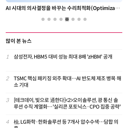
AI 시대의 의사결정을 바꾸는 수리최적화(Optimization): 실제 산업 적용 사례와 활용 전략
AI 핀옵스 실전 세미나: 폭증하는 AI 토큰 비용 관리 
많이 본 뉴스
1
삼성전자, HBM5 대비 성능 최대 8배 'zHBM' 공개
2
TSMC 핵심 패키징 외주 확대…AI 반도체 제조 병목 해
소 기대
3
[테크데이, 빛으로 通한다]<2>오이솔루션, 광 통신 솔
루션 수직 계열화…'실리콘 포토닉스·CPO 집중 공략'
4
檢, LG화학·한화솔루션 등 7개사 압수수색…담합 의