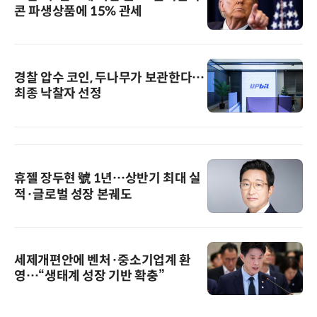
콘 파생상품에 15% 관세
경찰 압수 코인, 두나무가 보관한다…
최종 낙찰자 선정
휴젤 장두현 號 1년…상반기 최대 실
적·글로벌 성장 본궤도
세제개편안에 벤처·중소기업계 환
영…“생태계 성장 기반 확충”