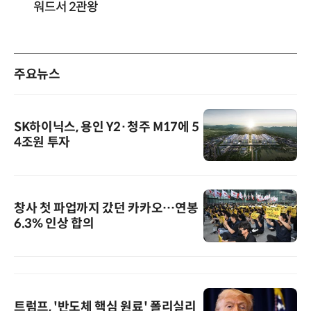
워드서 2관왕
주요뉴스
SK하이닉스, 용인 Y2·청주 M17에 5
4조원 투자
창사 첫 파업까지 갔던 카카오…연봉
6.3% 인상 합의
트럼프, '반도체 핵심 원료' 폴리실리