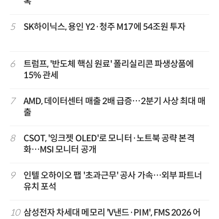
혹
5
SK하이닉스, 용인 Y2·청주 M17에 54조원 투자
6
트럼프, '반도체 핵심 원료' 폴리실리콘 파생상품에
15% 관세
7
AMD, 데이터센터 매출 2배 급증…2분기 사상 최대 매
출
8
CSOT, '잉크젯 OLED'로 모니터·노트북 공략 본격
화…MSI 모니터 공개
9
인텔 오하이오 팹 '초과근무' 공사 가속…외부 파트너
유치 포석
10
삼성전자 차세대 메모리 'V낸드·PIM', FMS 2026 어