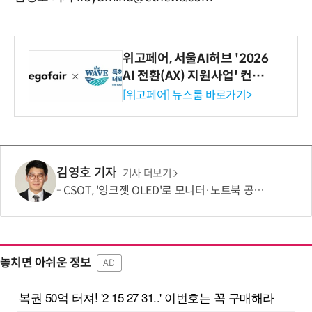
위고페어, 서울AI허브 '2026
AI 전환(AX) 지원사업' 컨소
시엄 선정
[위고페어] 뉴스룸 바로가기>
김영호 기자
기사 더보기
CSOT, '잉크젯 OLED'로 모니터·노트북 공략 본격화…MSI 모니터 공개
놓치면 아쉬운 정보
AD