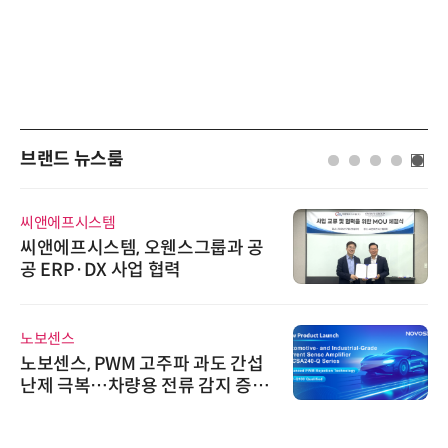
브랜드 뉴스룸
디에스앤지
디에스앤지, 'AI EXPO KOREA 20
26' 참가 성료… AI 전 생애주기 아
우르는 통합 솔루션 선봬
와이즈스톤
와이즈스톤, 에이데이타 'SCV 기반
수집 데이터'에 DQ인증 최고 등급
수여