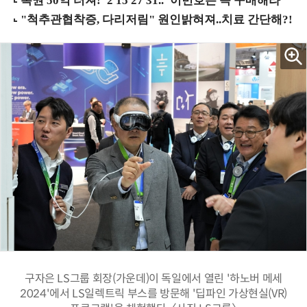
구자은 LS그룹 회장(가운데)이 독일에서 열린 '하노버 메세
2024'에서 LS일렉트릭 부스를 방문해 '딥파인 가상현실(VR)