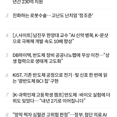
년간 230억 지원
3
진화하는 로봇수술…고난도 난치암 '정조준'
4
[人사이트] 남진우 한양대 교수 “AI 신약 병목, K-문샷
으로 극복해 개발 속도 10배 향상”
5
DB하이텍, 반도체 장비 공공나노팹에 무상 이전…“상
생 협력으로 생태계 고도화”
6
KIST, 기존 반도체 공정으로 전기·빛 신호 한 번에 읽
는 '광반도체 BCI 칩' 구현
7
[K-과학인재 고등학생 캠프] 반도체·바이오 실험에 더
위도 잊었다… “내년 2기로 이어집니다”
8
“망막 찍자 심혈관 고위험 판정”…정부, 첨단 의료 AI