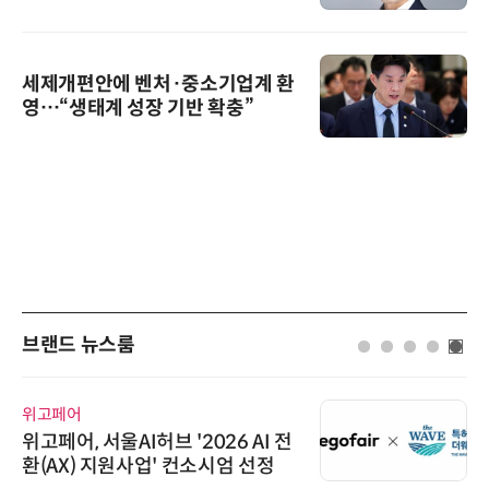
세제개편안에 벤처·중소기업계 환
영…“생태계 성장 기반 확충”
브랜드 뉴스룸
위고페어
위고페어, 서울AI허브 '2026 AI 전
환(AX) 지원사업' 컨소시엄 선정