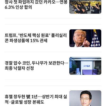
창사 첫 파업까지 갔던 카카오…연봉
6.3% 인상 합의
트럼프, '반도체 핵심 원료' 폴리실리
콘 파생상품에 15% 관세
경찰 압수 코인, 두나무가 보관한다…
최종 낙찰자 선정
휴젤 장두현 號 1년…상반기 최대 실
적·글로벌 성장 본궤도