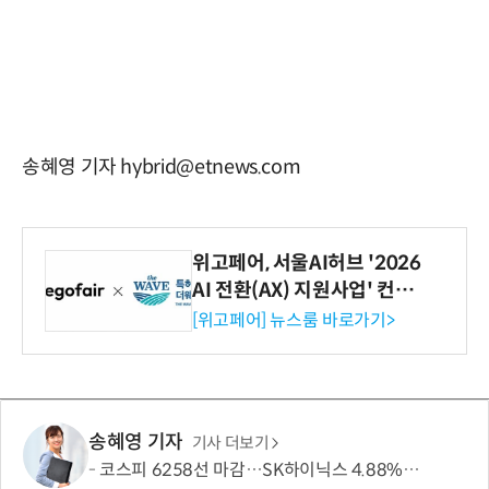
송혜영 기자 hybrid@etnews.com
위고페어, 서울AI허브 '2026
AI 전환(AX) 지원사업' 컨소
시엄 선정
[위고페어] 뉴스룸 바로가기>
송혜영 기자
기사 더보기
코스피 6258선 마감…SK하이닉스 4.88% 내려