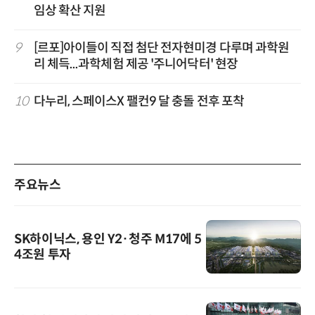
임상 확산 지원
9
[르포]아이들이 직접 첨단 전자현미경 다루며 과학원
리 체득...과학체험 제공 '주니어닥터' 현장
10
다누리, 스페이스X 팰컨9 달 충돌 전후 포착
주요뉴스
SK하이닉스, 용인 Y2·청주 M17에 5
4조원 투자